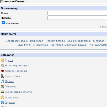
[
Советская Гавань
]
Форма входа
Логин:
Пароль:
запомнить
Забыл
Меню сайта
Советская Гавань - Наш город
Прогноз погоды
Доска Объявлений
О городе
Жди Меня
Знакомства
Гостиница "Советская Гавань"
Фотоальбомы
Categories
Другое
Компьютерные игры
Красота и здоровье
Люди и блоги
Музыка
Общество
Путешествия и события
Развлечения
Сериалы