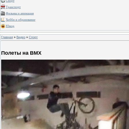
Спорт
Транспорт
Фильмы и анимация
Хобби и образование
Юмор
Главная
»
Видео
»
Спорт
Полеты на BMX