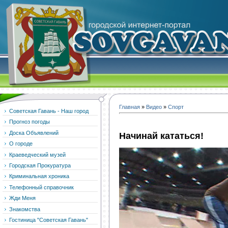
Главная
»
Видео
»
Спорт
Советская Гавань - Наш город
Прогноз погоды
Доска Объявлений
Начинай кататься!
О городе
Краеведческий музей
Городская Прокуратура
Криминальная хроника
Телефонный справочник
Жди Меня
Знакомства
Гостиница "Советская Гавань"