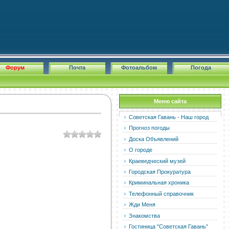
Форум
Почта
Фотоальбом
Погода
Меню сайта
Советская Гавань - Наш город
Прогноз погоды
Доска Объявлений
О городе
Краеведческий музей
Городская Прокуратура
Криминальная хроника
Телефонный справочник
Жди Меня
Знакомства
Гостиница "Советская Гавань"