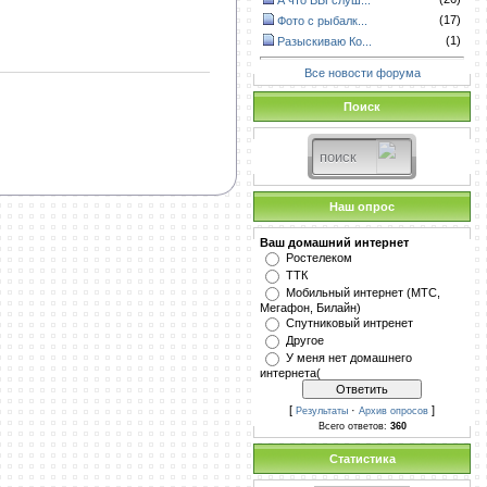
А что ВЫ слуш...
(17)
Фото с рыбалк...
(1)
Разыскиваю Ко...
Все новости форума
Поиск
Наш опрос
Ваш домашний интернет
Ростелеком
ТТК
Мобильный интернет (МТС,
Мегафон, Билайн)
Спутниковый интренет
Другое
У меня нет домашнего
интернета(
[
·
]
Результаты
Архив опросов
Всего ответов:
360
Статистика