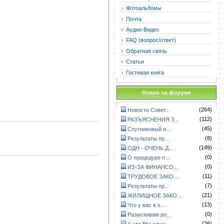
Фотоальбомы
Почта
Аудио-Видео
FAQ (вопрос/ответ)
Обратная связь
Статьи
Гостевая книга
Новое на форуме
(264)
Новости Совет...
(112)
РАЗЪЯСНЕНИЯ З...
(45)
Спутниковый и...
(8)
Результаты пр...
(149)
ОДН - ОЧЕНЬ Д...
(0)
О процедуре п...
(0)
ИЗ-ЗА ФИНАНСО...
(11)
ТРУДОВОЕ ЗАКО...
(7)
Результаты пр...
(21)
ЖИЛИЩНОЕ ЗАКО...
(13)
Что у вас в х...
(0)
Разыскиваю ро...
(26)