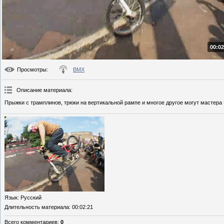
00:02
Просмотры
:
BMX
Описание материала
:
Прыжки с трамплинов, трюки на вертикальной рампе и многое другое могут мастера
Язык
: Русский
Длительность материала
: 00:02:21
Всего комментариев
:
0