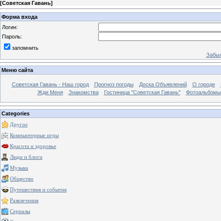
[
Советская Гавань
]
Форма входа
Логин:
Пароль:
запомнить
Забыл
Меню сайта
Советская Гавань - Наш город
Прогноз погоды
Доска Объявлений
О городе
Жди Меня
Знакомства
Гостиница "Советская Гавань"
Фотоальбомы
Categories
Другое
Компьютерные игры
Красота и здоровье
Люди и блоги
Музыка
Общество
Путешествия и события
Развлечения
Сериалы