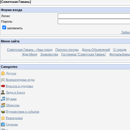
[
Советская Гавань
]
Форма входа
Логин:
Пароль:
запомнить
Забыл
Меню сайта
Советская Гавань - Наш город
Прогноз погоды
Доска Объявлений
О городе
Жди Меня
Знакомства
Гостиница "Советская Гавань"
Фотоальбомы
Categories
Другое
Компьютерные игры
Красота и здоровье
Люди и блоги
Музыка
Общество
Путешествия и события
Развлечения
Сериалы