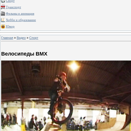
Спорт
Транспорт
Фильмы и анимация
Хобби и образование
Юмор
Главная
»
Видео
»
Спорт
Велосипеды BMX