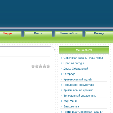
Форум
Почта
Фотоальбом
Погода
Меню сайта
Советская Гавань - Наш город
Прогноз погоды
Доска Объявлений
О городе
Краеведческий музей
Городская Прокуратура
Криминальная хроника
Телефонный справочник
Жди Меня
Знакомства
Гостиница "Советская Гавань"