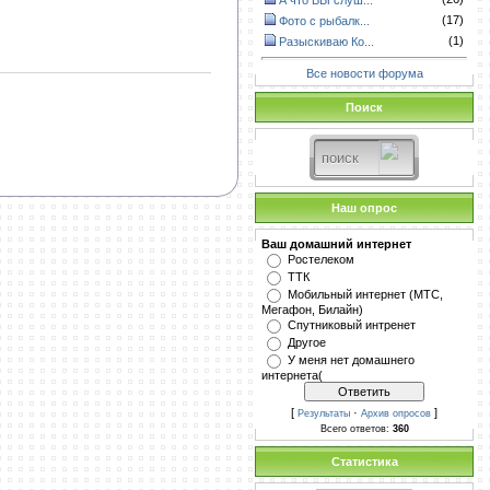
А что ВЫ слуш...
(17)
Фото с рыбалк...
(1)
Разыскиваю Ко...
Все новости форума
Поиск
Наш опрос
Ваш домашний интернет
Ростелеком
ТТК
Мобильный интернет (МТС,
Мегафон, Билайн)
Спутниковый интренет
Другое
У меня нет домашнего
интернета(
[
·
]
Результаты
Архив опросов
Всего ответов:
360
Статистика