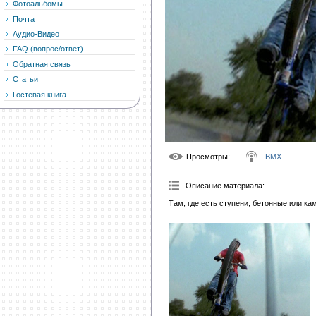
Фотоальбомы
Почта
Аудио-Видео
FAQ (вопрос/ответ)
Обратная связь
Статьи
Гостевая книга
Просмотры
:
BMX
Описание материала
:
Там, где есть ступени, бетонные или ка