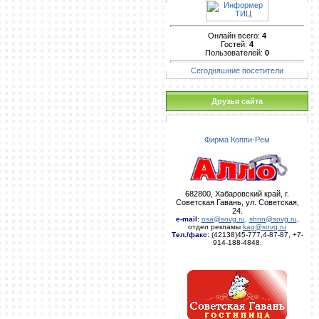
Онлайн всего:
4
Гостей:
4
Пользователей:
0
Сегодняшние посетители
Друзья сайта
Фирма Коппи-Рем
682800, Хабаровский край, г.
Советская Гавань, ул. Советская,
24.
e-mail
:
osa@sovg.ru
,
shnn@sovg.ru
,
отдел рекламы
kag@sovg.ru
Тел./факс:
(42138)45-777,4-87-87, +7-
914-188-4848.