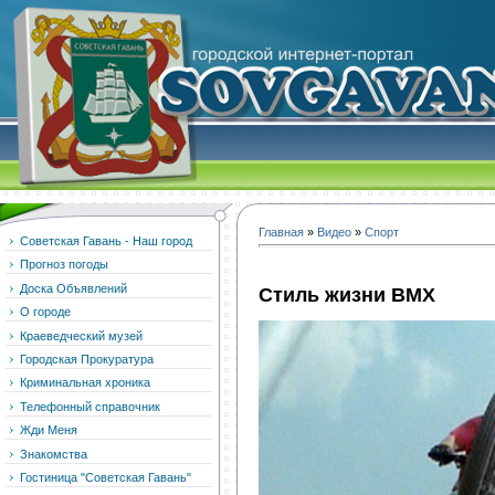
Главная
»
Видео
»
Спорт
Советская Гавань - Наш город
Прогноз погоды
Доска Объявлений
Стиль жизни BMX
О городе
Краеведческий музей
Городская Прокуратура
Криминальная хроника
Телефонный справочник
Жди Меня
Знакомства
Гостиница "Советская Гавань"