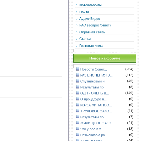
Фотоальбомы
Почта
Аудио-Видео
FAQ (вопрос/ответ)
Обратная связь
Статьи
Гостевая книга
Новое на форуме
(264)
Новости Совет...
(112)
РАЗЪЯСНЕНИЯ З...
(45)
Спутниковый и...
(8)
Результаты пр...
(149)
ОДН - ОЧЕНЬ Д...
(0)
О процедуре п...
(0)
ИЗ-ЗА ФИНАНСО...
(11)
ТРУДОВОЕ ЗАКО...
(7)
Результаты пр...
(21)
ЖИЛИЩНОЕ ЗАКО...
(13)
Что у вас в х...
(0)
Разыскиваю ро...
(26)