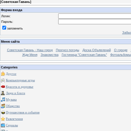
[
Советская Гавань
]
Форма входа
Логин:
Пароль:
запомнить
Забыл
Меню сайта
Советская Гавань - Наш город
Прогноз погоды
Доска Объявлений
О городе
Жди Меня
Знакомства
Гостиница "Советская Гавань"
Фотоальбомы
Categories
Другое
Компьютерные игры
Красота и здоровье
Люди и блоги
Музыка
Общество
Путешествия и события
Развлечения
Сериалы