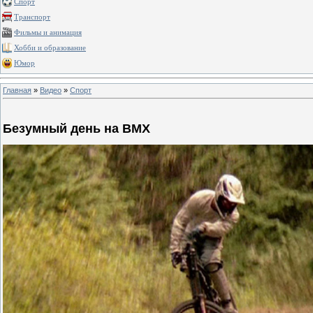
Спорт
Транспорт
Фильмы и анимация
Хобби и образование
Юмор
Главная
»
Видео
»
Спорт
Безумный день на BMX