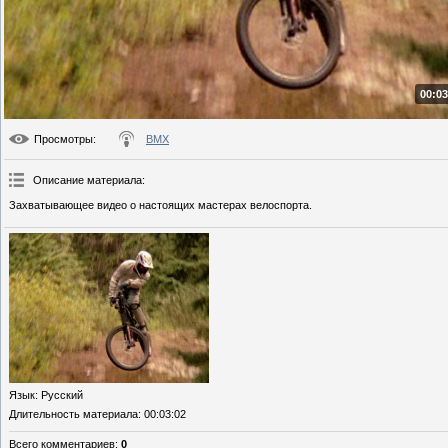
00:03
Просмотры
:
BMX
Описание материала
:
Захватывающее видео о настоящих мастерах велоспорта.
Язык
: Русский
Длительность материала
: 00:03:02
Всего комментариев
:
0