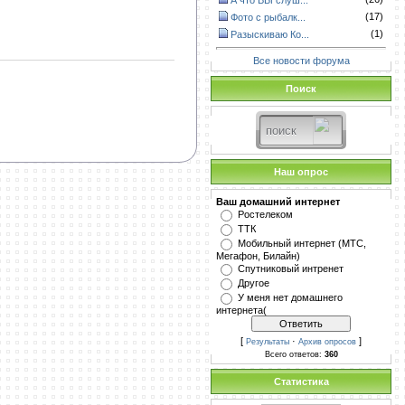
А что ВЫ слуш...
(17)
Фото с рыбалк...
(1)
Разыскиваю Ко...
Все новости форума
Поиск
Наш опрос
Ваш домашний интернет
Ростелеком
ТТК
Мобильный интернет (МТС,
Мегафон, Билайн)
Спутниковый интренет
Другое
У меня нет домашнего
интернета(
[
·
]
Результаты
Архив опросов
Всего ответов:
360
Статистика