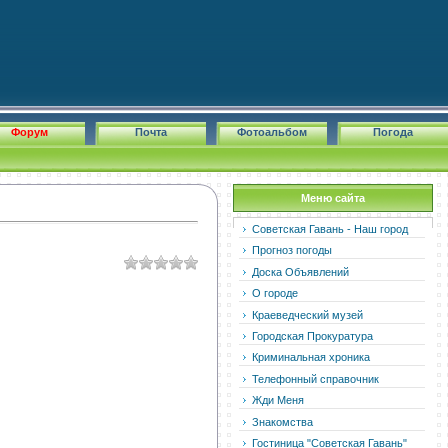
Форум
Почта
Фотоальбом
Погода
Меню сайта
Советская Гавань - Наш город
Прогноз погоды
Доска Объявлений
О городе
Краеведческий музей
Городская Прокуратура
Криминальная хроника
Телефонный справочник
Жди Меня
Знакомства
Гостиница "Советская Гавань"