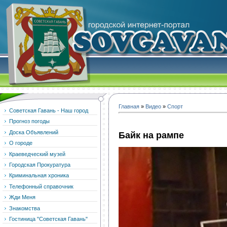
Главная
»
Видео
»
Спорт
Советская Гавань - Наш город
Прогноз погоды
Доска Объявлений
Байк на рампе
О городе
Краеведческий музей
Городская Прокуратура
Криминальная хроника
Телефонный справочник
Жди Меня
Знакомства
Гостиница "Советская Гавань"