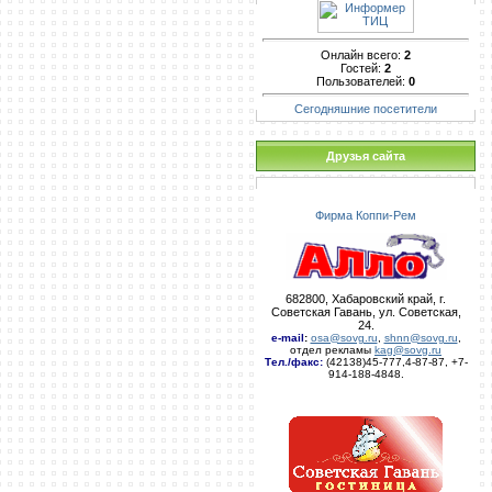
Онлайн всего:
2
Гостей:
2
Пользователей:
0
Сегодняшние посетители
Друзья сайта
Фирма Коппи-Рем
682800, Хабаровский край, г.
Советская Гавань, ул. Советская,
24.
e-mail
:
osa@sovg.ru
,
shnn@sovg.ru
,
отдел рекламы
kag@sovg.ru
Тел./факс:
(42138)45-777,4-87-87, +7-
914-188-4848.