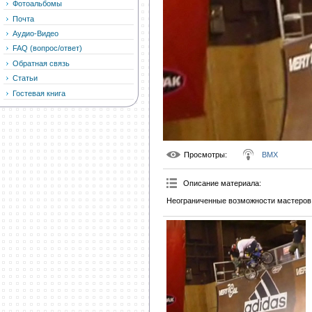
Фотоальбомы
Почта
Аудио-Видео
FAQ (вопрос/ответ)
Обратная связь
Статьи
Гостевая книга
Просмотры
:
BMX
Описание материала
:
Неограниченные возможности мастеров