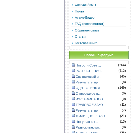
Фотоальбомы
Почта
Аудио-Видео
FAQ (вопрос/ответ)
Обратная связь
Статьи
Гостевая книга
Новое на форуме
(264)
Новости Совет...
(112)
РАЗЪЯСНЕНИЯ З...
(45)
Спутниковый и...
(8)
Результаты пр...
(149)
ОДН - ОЧЕНЬ Д...
(0)
О процедуре п...
(0)
ИЗ-ЗА ФИНАНСО...
(11)
ТРУДОВОЕ ЗАКО...
(7)
Результаты пр...
(21)
ЖИЛИЩНОЕ ЗАКО...
(13)
Что у вас в х...
(0)
Разыскиваю ро...
(26)