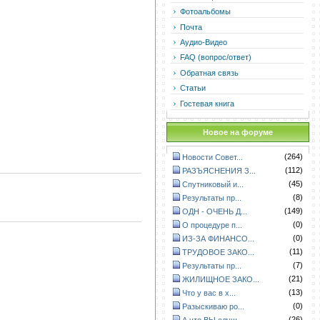
Фотоальбомы
Почта
Аудио-Видео
FAQ (вопрос/ответ)
Обратная связь
Статьи
Гостевая книга
Новое на форуме
(264)
Новости Совет...
(112)
РАЗЪЯСНЕНИЯ З...
(45)
Спутниковый и...
(8)
Результаты пр...
(149)
ОДН - ОЧЕНЬ Д...
(0)
О процедуре п...
(0)
ИЗ-ЗА ФИНАНСО...
(11)
ТРУДОВОЕ ЗАКО...
(7)
Результаты пр...
(21)
ЖИЛИЩНОЕ ЗАКО...
(13)
Что у вас в х...
(0)
Разыскиваю ро...
(26)