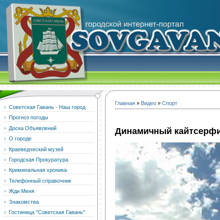
Главная
»
Видео
»
Спорт
Советская Гавань - Наш город
Прогноз погоды
Доска Объявлений
Динамичный кайтсерф
О городе
Краеведческий музей
Городская Прокуратура
Криминальная хроника
Телефонный справочник
Жди Меня
Знакомства
Гостиница "Советская Гавань"