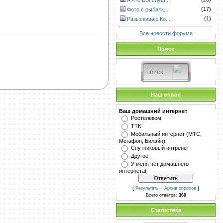
А что ВЫ слуш...
(17)
Фото с рыбалк...
(1)
Разыскиваю Ко...
Все новости форума
Поиск
Наш опрос
Ваш домашний интернет
Ростелеком
ТТК
Мобильный интернет (МТС,
Мегафон, Билайн)
Спутниковый интренет
Другое
У меня нет домашнего
интернета(
[
·
]
Результаты
Архив опросов
Всего ответов:
360
Статистика