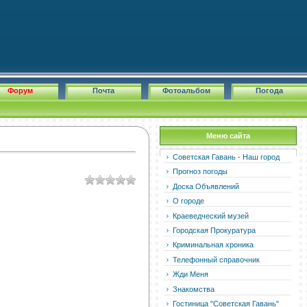
Форум
Почта
Фотоальбом
Погода
Меню сайта
Советская Гавань - Наш город
Прогноз погоды
Доска Объявлений
О городе
Краеведческий музей
Городская Прокуратура
Криминальная хроника
Телефонный справочник
Жди Меня
Знакомства
Гостиница "Советская Гавань"