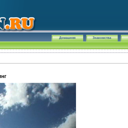
Домашняя
Знакомства
инг