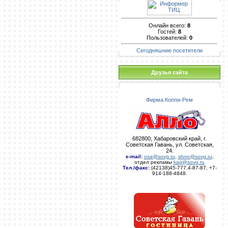
Онлайн всего:
8
Гостей:
8
Пользователей:
0
Сегодняшние посетители
Друзья сайта
Фирма Коппи-Рем
682800, Хабаровский край, г.
Советская Гавань, ул. Советская,
24.
e-mail
:
osa@sovg.ru
,
shnn@sovg.ru
,
отдел рекламы
kag@sovg.ru
Тел./факс:
(42138)45-777,4-87-87, +7-
914-188-4848.