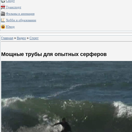
Спорт
Транспорт
Фильмы и анимация
Хобби и образование
Юмор
Главная
»
Видео
»
Спорт
Мощные трубы для опытных серферов