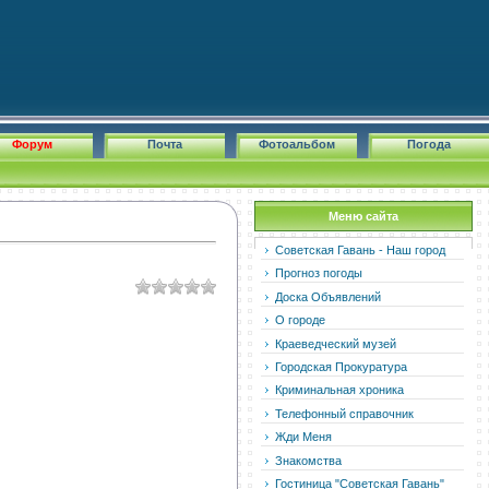
Форум
Почта
Фотоальбом
Погода
Меню сайта
Советская Гавань - Наш город
Прогноз погоды
Доска Объявлений
О городе
Краеведческий музей
Городская Прокуратура
Криминальная хроника
Телефонный справочник
Жди Меня
Знакомства
Гостиница "Советская Гавань"