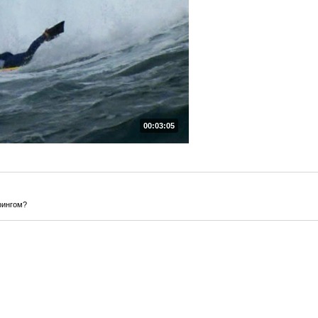
00:03:05
фингом?