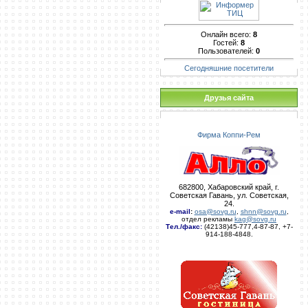
Онлайн всего:
8
Гостей:
8
Пользователей:
0
Сегодняшние посетители
Друзья сайта
Фирма Коппи-Рем
682800, Хабаровский край, г.
Советская Гавань, ул. Советская,
24.
e-mail
:
osa@sovg.ru
,
shnn@sovg.ru
,
отдел рекламы
kag@sovg.ru
Тел./факс:
(42138)45-777,4-87-87, +7-
914-188-4848.