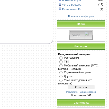
А что ВЫ слуш...
(17)
Фото с рыбалк...
(1)
Разыскиваю Ко...
Все новости форума
Поиск
Наш опрос
Ваш домашний интернет
Ростелеком
ТТК
Мобильный интернет (МТС,
Мегафон, Билайн)
Спутниковый интренет
Другое
У меня нет домашнего
интернета(
[
·
]
Результаты
Архив опросов
Всего ответов:
360
Статистика