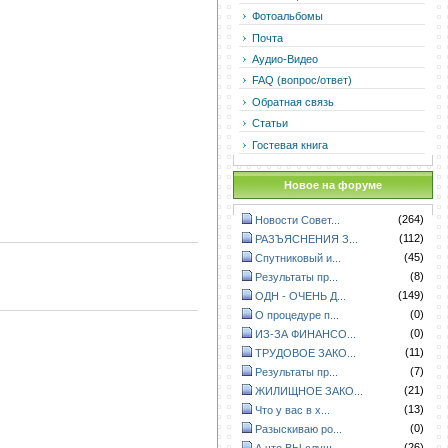
Фотоальбомы
Почта
Аудио-Видео
FAQ (вопрос/ответ)
Обратная связь
Статьи
Гостевая книга
Новое на форуме
(264)
Новости Совет...
(112)
РАЗЪЯСНЕНИЯ З...
(45)
Спутниковый и...
(8)
Результаты пр...
(149)
ОДН - ОЧЕНЬ Д...
(0)
О процедуре п...
(0)
ИЗ-ЗА ФИНАНСО...
(11)
ТРУДОВОЕ ЗАКО...
(7)
Результаты пр...
(21)
ЖИЛИЩНОЕ ЗАКО...
(13)
Что у вас в х...
(0)
Разыскиваю ро...
(26)