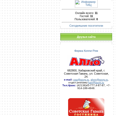
Онлайн всего:
11
Гостей:
11
Пользователей:
0
Сегодняшние посетители
Друзья сайта
Фирма Коппи-Рем
682800, Хабаровский край, г.
Советская Гавань, ул. Советская,
24.
e-mail
:
osa@sovg.ru
,
shnn@sovg.ru
,
отдел рекламы
kag@sovg.ru
Тел./факс:
(42138)45-777,4-87-87, +7-
914-188-4848.