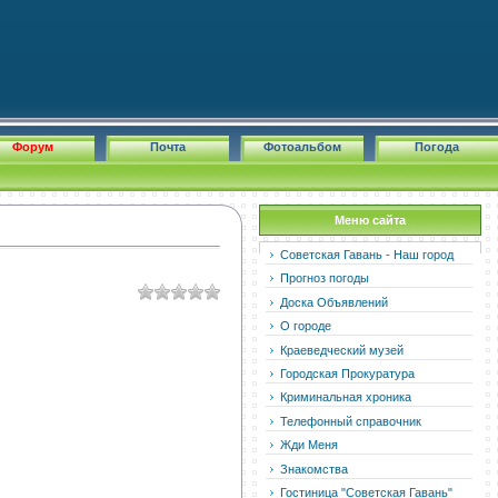
Форум
Почта
Фотоальбом
Погода
Меню сайта
Советская Гавань - Наш город
Прогноз погоды
Доска Объявлений
О городе
Краеведческий музей
Городская Прокуратура
Криминальная хроника
Телефонный справочник
Жди Меня
Знакомства
Гостиница "Советская Гавань"