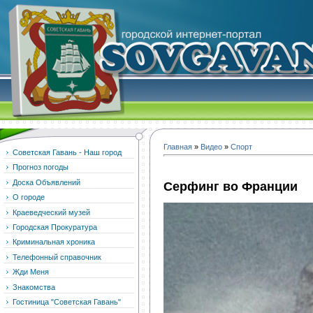
Главная
»
Видео
»
Спорт
Советская Гавань - Наш город
Прогноз погоды
Доска Объявлений
Серфинг во Франции
О городе
Краеведческий музей
Городская Прокуратура
Криминальная хроника
Телефонный справочник
Жди Меня
Знакомства
Гостиница "Советская Гавань"