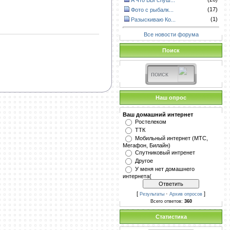
А что ВЫ слуш...
(17)
Фото с рыбалк...
(1)
Разыскиваю Ко...
Все новости форума
Поиск
Наш опрос
Ваш домашний интернет
Ростелеком
ТТК
Мобильный интернет (МТС,
Мегафон, Билайн)
Спутниковый интренет
Другое
У меня нет домашнего
интернета(
[
·
]
Результаты
Архив опросов
Всего ответов:
360
Статистика