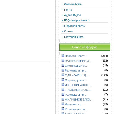
Фотоальбомы
Почта
Аудио-Видео
FAQ (вопрос/ответ)
Обратная связь
Статьи
Гостевая книга
Новое на форуме
(264)
Новости Совет...
(112)
РАЗЪЯСНЕНИЯ З...
(45)
Спутниковый и...
(8)
Результаты пр...
(149)
ОДН - ОЧЕНЬ Д...
(0)
О процедуре п...
(0)
ИЗ-ЗА ФИНАНСО...
(11)
ТРУДОВОЕ ЗАКО...
(7)
Результаты пр...
(21)
ЖИЛИЩНОЕ ЗАКО...
(13)
Что у вас в х...
(0)
Разыскиваю ро...
(26)