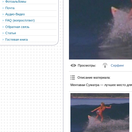
Фотоальбомы
Почта
Аудио-Видео
FAQ (вопрос/ответ)
Обратная связь
Статьи
Гостевая книга
Просмотры
:
Серфинг
Описание материала
:
Ментаваи Суматра — лучшее место для