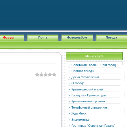
Форум
Почта
Фотоальбом
Погода
Меню сайта
Советская Гавань - Наш город
Прогноз погоды
Доска Объявлений
О городе
Краеведческий музей
Городская Прокуратура
Криминальная хроника
Телефонный справочник
Жди Меня
Знакомства
Гостиница "Советская Гавань"