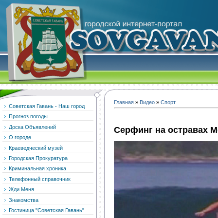
Главная
»
Видео
»
Спорт
Советская Гавань - Наш город
Прогноз погоды
Доска Объявлений
Серфинг на остравах М
О городе
Краеведческий музей
Городская Прокуратура
Криминальная хроника
Телефонный справочник
Жди Меня
Знакомства
Гостиница "Советская Гавань"