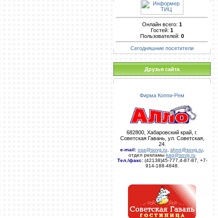
Онлайн всего:
1
Гостей:
1
Пользователей:
0
Сегодняшние посетители
Друзья сайта
Фирма Коппи-Рем
682800, Хабаровский край, г.
Советская Гавань, ул. Советская,
24.
e-mail
:
osa@sovg.ru
,
shnn@sovg.ru
,
отдел рекламы
kag@sovg.ru
Тел./факс:
(42138)45-777,4-87-87, +7-
914-188-4848.