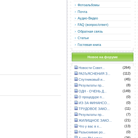
Фотоальбомы
Почта
Аудио-Видео
FAQ (вопрос/ответ)
Обратная связь
Статьи
Гостевая книга
Новое на форуме
(264)
Новости Совет...
(112)
РАЗЪЯСНЕНИЯ З...
(45)
Спутниковый и...
(8)
Результаты пр...
(149)
ОДН - ОЧЕНЬ Д...
(0)
О процедуре п...
(0)
ИЗ-ЗА ФИНАНСО...
(11)
ТРУДОВОЕ ЗАКО...
(7)
Результаты пр...
(21)
ЖИЛИЩНОЕ ЗАКО...
(13)
Что у вас в х...
(0)
Разыскиваю ро...
(26)