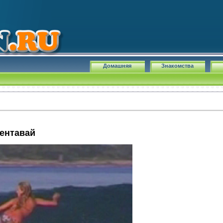
Домашняя
Знакомства
ентавай