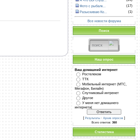
А что ВЫ слуш...
(17)
Фото с рыбалк...
(1)
Разыскиваю Ко...
Все новости форума
Поиск
Наш опрос
Ваш домашний интернет
Ростелеком
ТТК
Мобильный интернет (МТС,
Мегафон, Билайн)
Спутниковый интренет
Другое
У меня нет домашнего
интернета(
[
·
]
Результаты
Архив опросов
Всего ответов:
360
Статистика