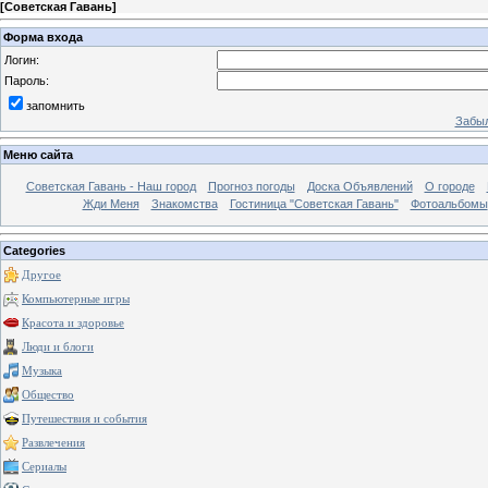
[
Советская Гавань
]
Форма входа
Логин:
Пароль:
запомнить
Забыл
Меню сайта
Советская Гавань - Наш город
Прогноз погоды
Доска Объявлений
О городе
Жди Меня
Знакомства
Гостиница "Советская Гавань"
Фотоальбомы
Categories
Другое
Компьютерные игры
Красота и здоровье
Люди и блоги
Музыка
Общество
Путешествия и события
Развлечения
Сериалы