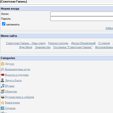
[
Советская Гавань
]
Форма входа
Логин:
Пароль:
запомнить
Забыл
Меню сайта
Советская Гавань - Наш город
Прогноз погоды
Доска Объявлений
О городе
Жди Меня
Знакомства
Гостиница "Советская Гавань"
Фотоальбомы
Categories
Другое
Компьютерные игры
Красота и здоровье
Люди и блоги
Музыка
Общество
Путешествия и события
Развлечения
Сериалы