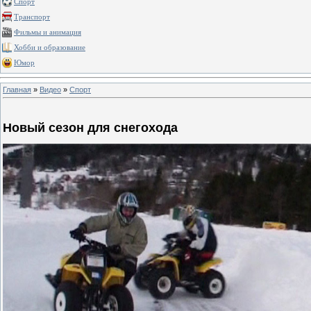
Спорт
Транспорт
Фильмы и анимация
Хобби и образование
Юмор
Главная
»
Видео
»
Спорт
Новый сезон для снегохода