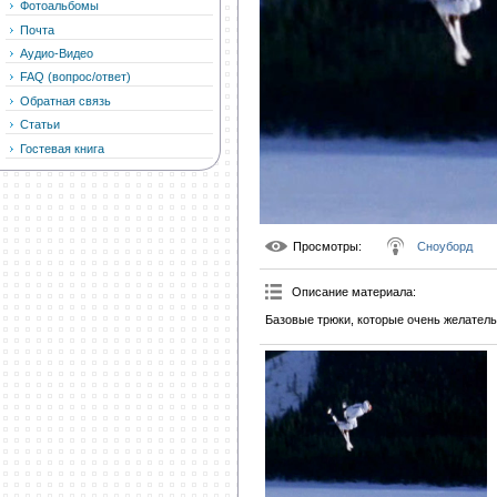
Фотоальбомы
Почта
Аудио-Видео
FAQ (вопрос/ответ)
Обратная связь
Статьи
Гостевая книга
Просмотры
:
Сноуборд
Описание материала
:
Базовые трюки, которые очень желатель