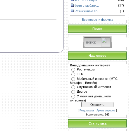
А что ВЫ слуш...
(17)
Фото с рыбалк...
(1)
Разыскиваю Ко...
Все новости форума
Поиск
Наш опрос
Ваш домашний интернет
Ростелеком
ТТК
Мобильный интернет (МТС,
Мегафон, Билайн)
Спутниковый интренет
Другое
У меня нет домашнего
интернета(
[
·
]
Результаты
Архив опросов
Всего ответов:
360
Статистика