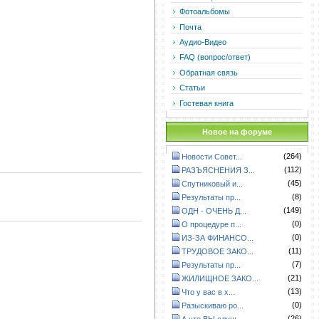
Фотоальбомы
Почта
Аудио-Видео
FAQ (вопрос/ответ)
Обратная связь
Статьи
Гостевая книга
Новое на форуме
(264)
Новости Совет...
(112)
РАЗЪЯСНЕНИЯ З...
(45)
Спутниковый и...
(8)
Результаты пр...
(149)
ОДН - ОЧЕНЬ Д...
(0)
О процедуре п...
(0)
ИЗ-ЗА ФИНАНСО...
(11)
ТРУДОВОЕ ЗАКО...
(7)
Результаты пр...
(21)
ЖИЛИЩНОЕ ЗАКО...
(13)
Что у вас в х...
(0)
Разыскиваю ро...
(26)