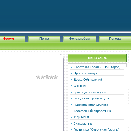
Форум
Почта
Фотоальбом
Погода
Меню сайта
Советская Гавань - Наш город
Прогноз погоды
Доска Объявлений
О городе
Краеведческий музей
Городская Прокуратура
Криминальная хроника
Телефонный справочник
Жди Меня
Знакомства
Гостиница "Советская Гавань"