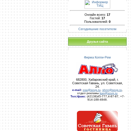
Онлайн всего:
17
Гостей:
17
Пользователей:
0
Сегодняшние посетители
Друзья сайта
Фирма Коппи-Рем
682800, Хабаровский край, г.
Советская Гавань, ул. Советская,
24.
e-mail
:
osa@sovg.ru
,
shnn@sovg.ru
,
отдел рекламы
kag@sovg.ru
Тел./факс:
(42138)45-777,4-87-87, +7-
914-188-4848.