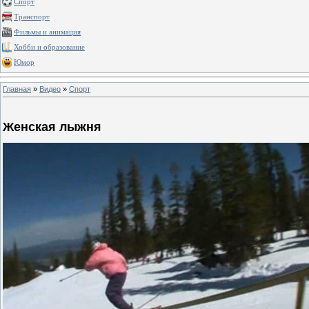
Спорт
Транспорт
Фильмы и анимация
Хобби и образование
Юмор
Главная
»
Видео
»
Спорт
Женская лыжня