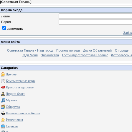
[
Советская Гавань
]
Форма входа
Логин:
Пароль:
запомнить
Забыл
Меню сайта
Советская Гавань - Наш город
Прогноз погоды
Доска Объявлений
О городе
Жди Меня
Знакомства
Гостиница "Советская Гавань"
Фотоальбомы
Categories
Другое
Компьютерные игры
Красота и здоровье
Люди и блоги
Музыка
Общество
Путешествия и события
Развлечения
Сериалы