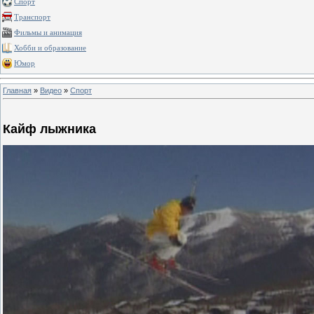
Спорт
Транспорт
Фильмы и анимация
Хобби и образование
Юмор
Главная
»
Видео
»
Спорт
Кайф лыжника