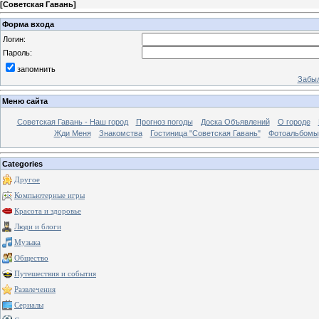
[
Советская Гавань
]
Форма входа
Логин:
Пароль:
запомнить
Забыл
Меню сайта
Советская Гавань - Наш город
Прогноз погоды
Доска Объявлений
О городе
Жди Меня
Знакомства
Гостиница "Советская Гавань"
Фотоальбомы
Categories
Другое
Компьютерные игры
Красота и здоровье
Люди и блоги
Музыка
Общество
Путешествия и события
Развлечения
Сериалы