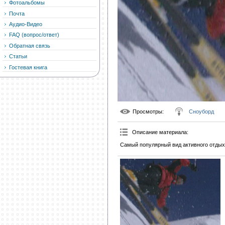
Фотоальбомы
Почта
Аудио-Видео
FAQ (вопрос/ответ)
Обратная связь
Статьи
Гостевая книга
Просмотры
:
Сноуборд
Описание материала
:
Самый популярный вид активного отдых