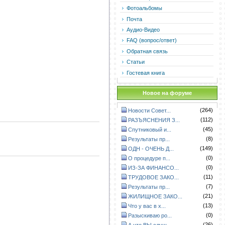
Фотоальбомы
Почта
Аудио-Видео
FAQ (вопрос/ответ)
Обратная связь
Статьи
Гостевая книга
Новое на форуме
(264)
Новости Совет...
(112)
РАЗЪЯСНЕНИЯ З...
(45)
Спутниковый и...
(8)
Результаты пр...
(149)
ОДН - ОЧЕНЬ Д...
(0)
О процедуре п...
(0)
ИЗ-ЗА ФИНАНСО...
(11)
ТРУДОВОЕ ЗАКО...
(7)
Результаты пр...
(21)
ЖИЛИЩНОЕ ЗАКО...
(13)
Что у вас в х...
(0)
Разыскиваю ро...
(26)