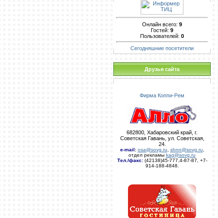
Онлайн всего:
9
Гостей:
9
Пользователей:
0
Сегодняшние посетители
Друзья сайта
Фирма Коппи-Рем
682800, Хабаровский край, г.
Советская Гавань, ул. Советская,
24.
e-mail
:
osa@sovg.ru
,
shnn@sovg.ru
,
отдел рекламы
kag@sovg.ru
Тел./факс:
(42138)45-777,4-87-87, +7-
914-188-4848.