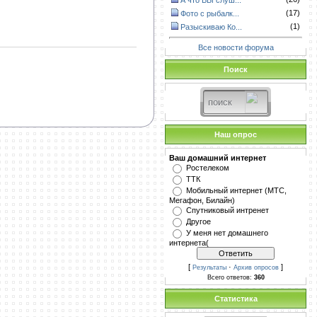
А что ВЫ слуш...
(17)
Фото с рыбалк...
(1)
Разыскиваю Ко...
Все новости форума
Поиск
Наш опрос
Ваш домашний интернет
Ростелеком
ТТК
Мобильный интернет (МТС,
Мегафон, Билайн)
Спутниковый интренет
Другое
У меня нет домашнего
интернета(
[
·
]
Результаты
Архив опросов
Всего ответов:
360
Статистика