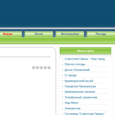
Форум
Почта
Фотоальбом
Погода
Меню сайта
Советская Гавань - Наш город
Прогноз погоды
Доска Объявлений
О городе
Краеведческий музей
Городская Прокуратура
Криминальная хроника
Телефонный справочник
Жди Меня
Знакомства
Гостиница "Советская Гавань"