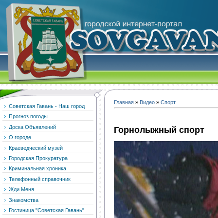
Главная
»
Видео
»
Спорт
Советская Гавань - Наш город
Прогноз погоды
Доска Объявлений
Горнолыжный спорт
О городе
Краеведческий музей
Городская Прокуратура
Криминальная хроника
Телефонный справочник
Жди Меня
Знакомства
Гостиница "Советская Гавань"