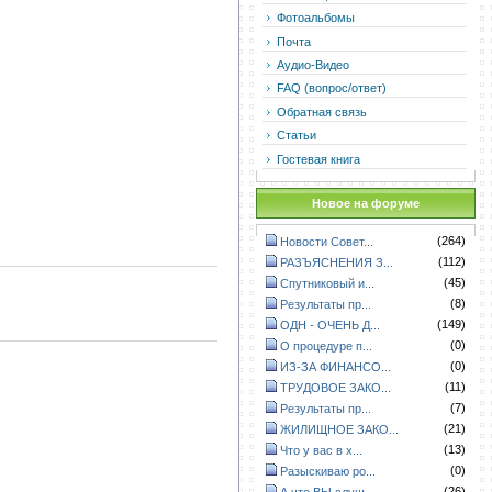
Фотоальбомы
Почта
Аудио-Видео
FAQ (вопрос/ответ)
Обратная связь
Статьи
Гостевая книга
Новое на форуме
(264)
Новости Совет...
(112)
РАЗЪЯСНЕНИЯ З...
(45)
Спутниковый и...
(8)
Результаты пр...
(149)
ОДН - ОЧЕНЬ Д...
(0)
О процедуре п...
(0)
ИЗ-ЗА ФИНАНСО...
(11)
ТРУДОВОЕ ЗАКО...
(7)
Результаты пр...
(21)
ЖИЛИЩНОЕ ЗАКО...
(13)
Что у вас в х...
(0)
Разыскиваю ро...
(26)