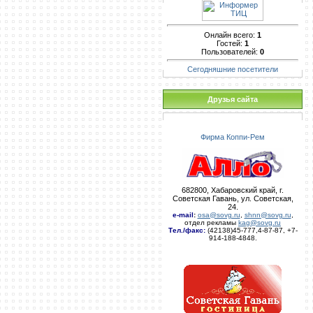
Онлайн всего:
1
Гостей:
1
Пользователей:
0
Сегодняшние посетители
Друзья сайта
Фирма Коппи-Рем
682800, Хабаровский край, г.
Советская Гавань, ул. Советская,
24.
e-mail
:
osa@sovg.ru
,
shnn@sovg.ru
,
отдел рекламы
kag@sovg.ru
Тел./факс:
(42138)45-777,4-87-87, +7-
914-188-4848.