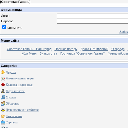
[
Советская Гавань
]
Форма входа
Логин:
Пароль:
запомнить
Забыл
Меню сайта
Советская Гавань - Наш город
Прогноз погоды
Доска Объявлений
О городе
Жди Меня
Знакомства
Гостиница "Советская Гавань"
Фотоальбомы
Categories
Другое
Компьютерные игры
Красота и здоровье
Люди и блоги
Музыка
Общество
Путешествия и события
Развлечения
Сериалы