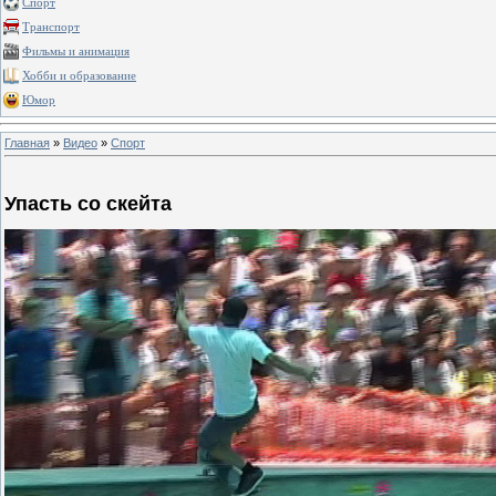
Спорт
Транспорт
Фильмы и анимация
Хобби и образование
Юмор
Главная
»
Видео
»
Спорт
Упасть со скейта