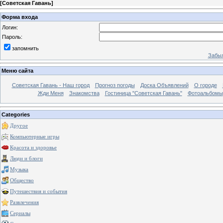
[
Советская Гавань
]
Форма входа
Логин:
Пароль:
запомнить
Забыл
Меню сайта
Советская Гавань - Наш город
Прогноз погоды
Доска Объявлений
О городе
Жди Меня
Знакомства
Гостиница "Советская Гавань"
Фотоальбомы
Categories
Другое
Компьютерные игры
Красота и здоровье
Люди и блоги
Музыка
Общество
Путешествия и события
Развлечения
Сериалы