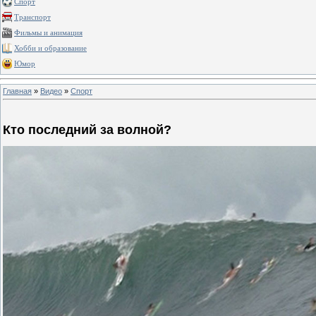
Спорт
Транспорт
Фильмы и анимация
Хобби и образование
Юмор
Главная
»
Видео
»
Спорт
Кто последний за волной?