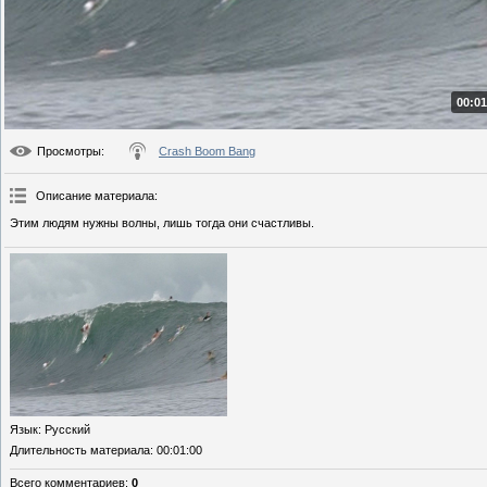
00:01
Просмотры
:
Crash Boom Bang
Описание материала
:
Этим людям нужны волны, лишь тогда они счастливы.
Язык
: Русский
Длительность материала
: 00:01:00
Всего комментариев
:
0