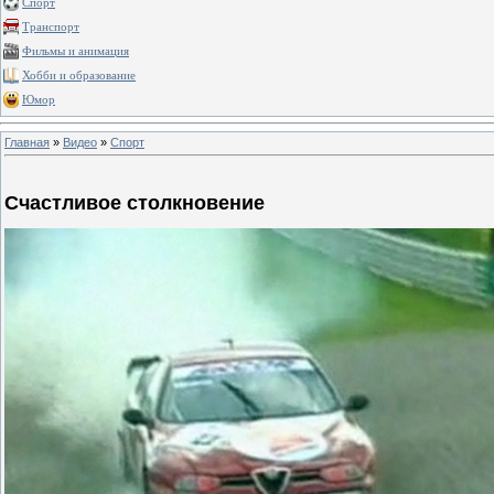
Спорт
Транспорт
Фильмы и анимация
Хобби и образование
Юмор
Главная
»
Видео
»
Спорт
Счастливое столкновение