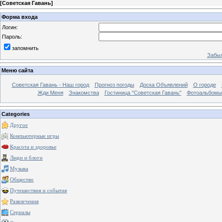
[
Советская Гавань
]
Форма входа
Логин:
Пароль:
запомнить
Забыл
Меню сайта
Советская Гавань - Наш город
Прогноз погоды
Доска Объявлений
О городе
Жди Меня
Знакомства
Гостиница "Советская Гавань"
Фотоальбомы
Categories
Другое
Компьютерные игры
Красота и здоровье
Люди и блоги
Музыка
Общество
Путешествия и события
Развлечения
Сериалы