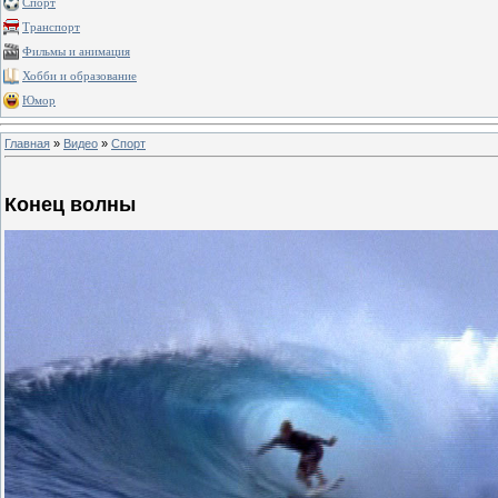
Спорт
Транспорт
Фильмы и анимация
Хобби и образование
Юмор
Главная
»
Видео
»
Спорт
Конец волны