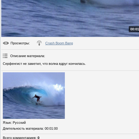
00:01
Просмотры
:
Crash Boom Bang
Описание материала
:
Серфенгист не заметил, что волна вдруг кончилась.
Язык
: Русский
Длительность материала
: 00:01:00
Всего комментариев
:
0