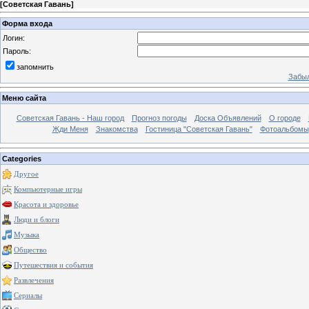
[
Советская Гавань
]
Форма входа
Логин:
Пароль:
запомнить
Забыл
Меню сайта
Советская Гавань - Наш город
Прогноз погоды
Доска Объявлений
О городе
Жди Меня
Знакомства
Гостиница "Советская Гавань"
Фотоальбомы
Categories
Другое
Компьютерные игры
Красота и здоровье
Люди и блоги
Музыка
Общество
Путешествия и события
Развлечения
Сериалы