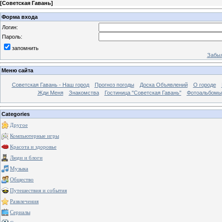
[
Советская Гавань
]
Форма входа
Логин:
Пароль:
запомнить
Забыл
Меню сайта
Советская Гавань - Наш город
Прогноз погоды
Доска Объявлений
О городе
Жди Меня
Знакомства
Гостиница "Советская Гавань"
Фотоальбомы
Categories
Другое
Компьютерные игры
Красота и здоровье
Люди и блоги
Музыка
Общество
Путешествия и события
Развлечения
Сериалы