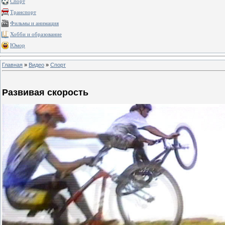
Спорт
Транспорт
Фильмы и анимация
Хобби и образование
Юмор
Главная
»
Видео
»
Спорт
Развивая скорость