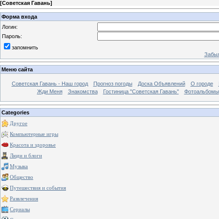
[
Советская Гавань
]
Форма входа
Логин:
Пароль:
запомнить
Забыл
Меню сайта
Советская Гавань - Наш город
Прогноз погоды
Доска Объявлений
О городе
Жди Меня
Знакомства
Гостиница "Советская Гавань"
Фотоальбомы
Categories
Другое
Компьютерные игры
Красота и здоровье
Люди и блоги
Музыка
Общество
Путешествия и события
Развлечения
Сериалы