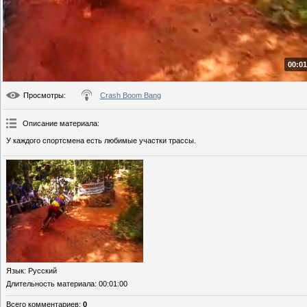
00:01
Просмотры
:
Crash Boom Bang
Описание материала
:
У каждого спортсмена есть любимые участки трассы.
Язык
: Русский
Длительность материала
: 00:01:00
Всего комментариев
:
0