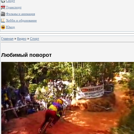
Спорт
Транспорт
Фильмы и анимация
Хобби и образование
Юмор
Главная
»
Видео
»
Спорт
Любимый поворот