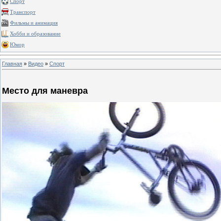
Спорт
Транспорт
Фильмы и анимация
Хобби и образование
Юмор
Главная
»
Видео
»
Спорт
Место для маневра