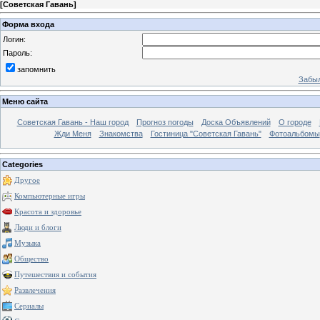
[
Советская Гавань
]
Форма входа
Логин:
Пароль:
запомнить
Забыл
Меню сайта
Советская Гавань - Наш город
Прогноз погоды
Доска Объявлений
О городе
Жди Меня
Знакомства
Гостиница "Советская Гавань"
Фотоальбомы
Categories
Другое
Компьютерные игры
Красота и здоровье
Люди и блоги
Музыка
Общество
Путешествия и события
Развлечения
Сериалы