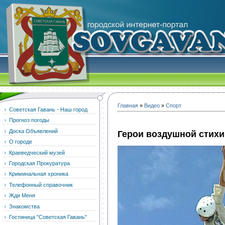
Главная
»
Видео
»
Спорт
Советская Гавань - Наш город
Прогноз погоды
Доска Объявлений
Герои воздушной стихи
О городе
Краеведческий музей
Городская Прокуратура
Криминальная хроника
Телефонный справочник
Жди Меня
Знакомства
Гостиница "Советская Гавань"