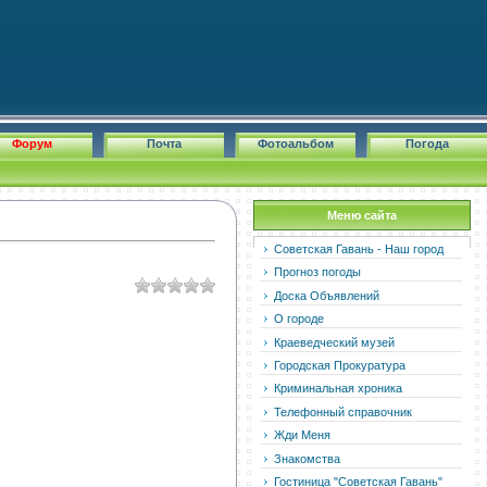
Форум
Почта
Фотоальбом
Погода
Меню сайта
Советская Гавань - Наш город
Прогноз погоды
Доска Объявлений
О городе
Краеведческий музей
Городская Прокуратура
Криминальная хроника
Телефонный справочник
Жди Меня
Знакомства
Гостиница "Советская Гавань"