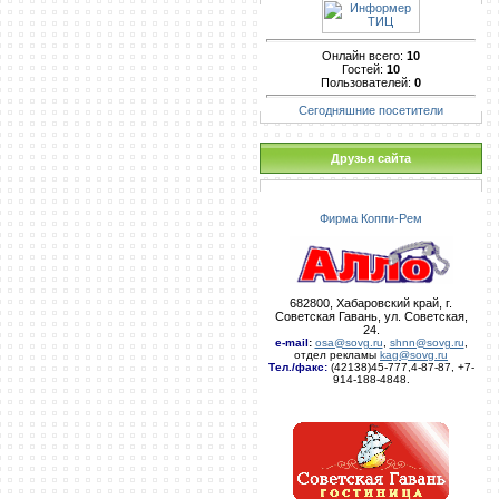
Онлайн всего:
10
Гостей:
10
Пользователей:
0
Сегодняшние посетители
Друзья сайта
Фирма Коппи-Рем
682800, Хабаровский край, г.
Советская Гавань, ул. Советская,
24.
e-mail
:
osa@sovg.ru
,
shnn@sovg.ru
,
отдел рекламы
kag@sovg.ru
Тел./факс:
(42138)45-777,4-87-87, +7-
914-188-4848.