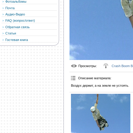
Фотоальбомы
Почта
Аудио-Видео
FAQ (вопрос/ответ)
Обратная связь
Статьи
Гостевая книга
Просмотры
:
Crash Boom B
Описание материала
:
Воздух держит, а на земле не устоять.