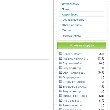
Фотоальбомы
Почта
Аудио-Видео
FAQ (вопрос/ответ)
Обратная связь
Статьи
Гостевая книга
Новое на форуме
(264)
Новости Совет...
(112)
РАЗЪЯСНЕНИЯ З...
(45)
Спутниковый и...
(8)
Результаты пр...
(149)
ОДН - ОЧЕНЬ Д...
(0)
О процедуре п...
(0)
ИЗ-ЗА ФИНАНСО...
(11)
ТРУДОВОЕ ЗАКО...
(7)
Результаты пр...
(21)
ЖИЛИЩНОЕ ЗАКО...
(13)
Что у вас в х...
(0)
Разыскиваю ро...
(26)