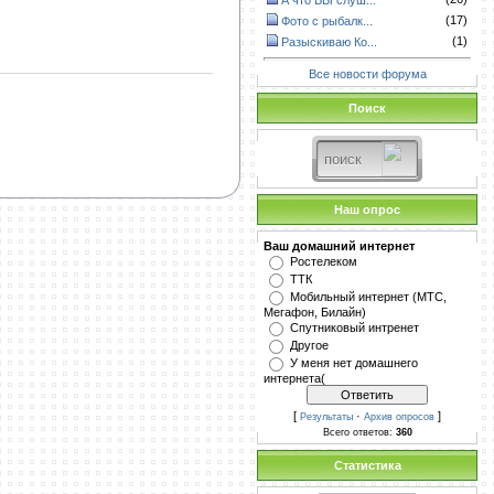
А что ВЫ слуш...
(17)
Фото с рыбалк...
(1)
Разыскиваю Ко...
Все новости форума
Поиск
Наш опрос
Ваш домашний интернет
Ростелеком
ТТК
Мобильный интернет (МТС,
Мегафон, Билайн)
Спутниковый интренет
Другое
У меня нет домашнего
интернета(
[
·
]
Результаты
Архив опросов
Всего ответов:
360
Статистика