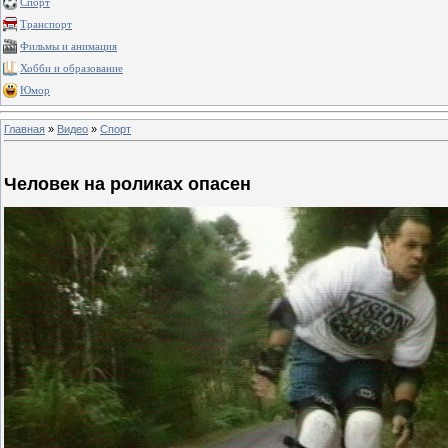
Спорт
Транспорт
Фильмы и анимация
Хобби и образование
Юмор
Главная
»
Видео
»
Спорт
Человек на роликах опасен