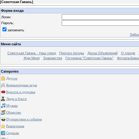
[
Советская Гавань
]
Форма входа
Логин:
Пароль:
запомнить
Забыл
Меню сайта
Советская Гавань - Наш город
Прогноз погоды
Доска Объявлений
О городе
Жди Меня
Знакомства
Гостиница "Советская Гавань"
Фотоальбомы
Categories
Другое
Компьютерные игры
Красота и здоровье
Люди и блоги
Музыка
Общество
Путешествия и события
Развлечения
Сериалы