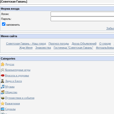
[
Советская Гавань
]
Форма входа
Логин:
Пароль:
запомнить
Забыл
Меню сайта
Советская Гавань - Наш город
Прогноз погоды
Доска Объявлений
О городе
Жди Меня
Знакомства
Гостиница "Советская Гавань"
Фотоальбомы
Categories
Другое
Компьютерные игры
Красота и здоровье
Люди и блоги
Музыка
Общество
Путешествия и события
Развлечения
Сериалы