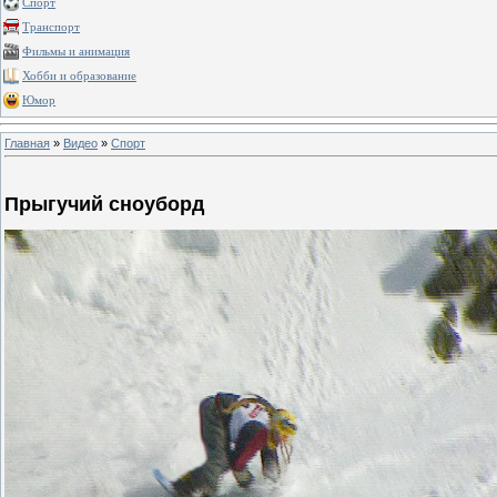
Спорт
Транспорт
Фильмы и анимация
Хобби и образование
Юмор
Главная
»
Видео
»
Спорт
Прыгучий сноуборд