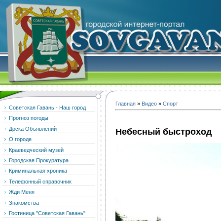
Главная
»
Видео
»
Спорт
Советская Гавань - Наш город
Прогноз погоды
Доска Объявлений
Небесный быстроход
О городе
Краеведческий музей
Городская Прокуратура
Криминальная хроника
Телефонный справочник
Жди Меня
Знакомства
Гостиница "Советская Гавань"