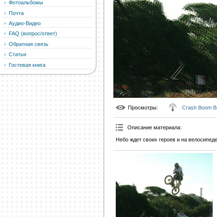
Фотоальбомы
Почта
Аудио-Видео
FAQ (вопрос/ответ)
Обратная связь
Статьи
Гостевая книга
Просмотры
:
Crash Boom B
Описание материала
:
Небо ждет своих героев и на велосипеде,