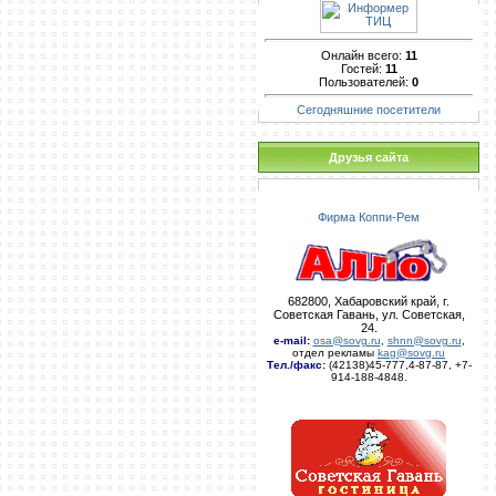
Онлайн всего:
11
Гостей:
11
Пользователей:
0
Сегодняшние посетители
Друзья сайта
Фирма Коппи-Рем
682800, Хабаровский край, г.
Советская Гавань, ул. Советская,
24.
e-mail
:
osa@sovg.ru
,
shnn@sovg.ru
,
отдел рекламы
kag@sovg.ru
Тел./факс:
(42138)45-777,4-87-87, +7-
914-188-4848.