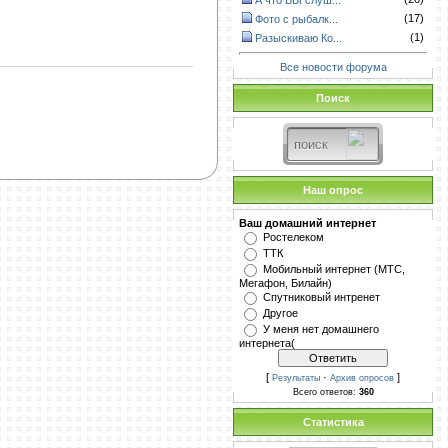
А что ВЫ слуш...
(17)
Фото с рыбалк...
(1)
Разыскиваю Ко...
Все новости форума
Поиск
Наш опрос
Ваш домашний интернет
Ростелеком
ТТК
Мобильный интернет (МТС,
Мегафон, Билайн)
Спутниковый интренет
Другое
У меня нет домашнего
интернета(
[
·
]
Результаты
Архив опросов
Всего ответов:
360
Статистика