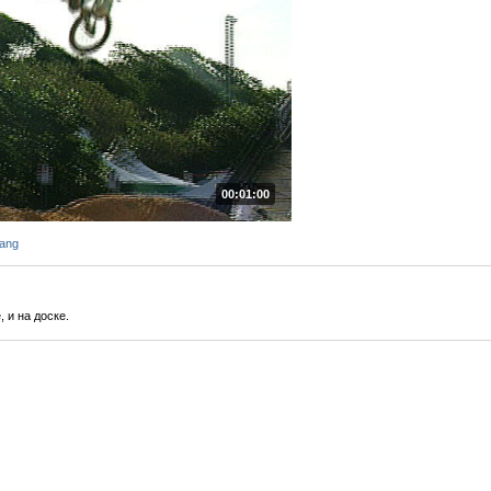
00:01:00
ang
 и на доске.