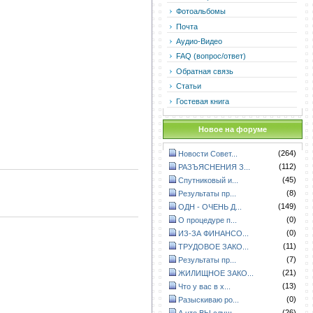
Фотоальбомы
Почта
Аудио-Видео
FAQ (вопрос/ответ)
Обратная связь
Статьи
Гостевая книга
Новое на форуме
(264)
Новости Совет...
(112)
РАЗЪЯСНЕНИЯ З...
(45)
Спутниковый и...
(8)
Результаты пр...
(149)
ОДН - ОЧЕНЬ Д...
(0)
О процедуре п...
(0)
ИЗ-ЗА ФИНАНСО...
(11)
ТРУДОВОЕ ЗАКО...
(7)
Результаты пр...
(21)
ЖИЛИЩНОЕ ЗАКО...
(13)
Что у вас в х...
(0)
Разыскиваю ро...
(26)