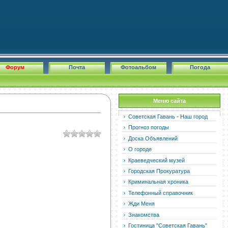
Форум
Почта
Фотоальбом
Погода
Меню сайта
Советская Гавань - Наш город
Прогноз погоды
Доска Объявлений
О городе
Краеведческий музей
Городская Прокуратура
Криминальная хроника
Телефонный справочник
Жди Меня
Знакомства
Гостиница "Советская Гавань"