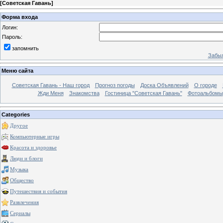
[
Советская Гавань
]
Форма входа
Логин:
Пароль:
запомнить
Забыл
Меню сайта
Советская Гавань - Наш город
Прогноз погоды
Доска Объявлений
О городе
Жди Меня
Знакомства
Гостиница "Советская Гавань"
Фотоальбомы
Categories
Другое
Компьютерные игры
Красота и здоровье
Люди и блоги
Музыка
Общество
Путешествия и события
Развлечения
Сериалы