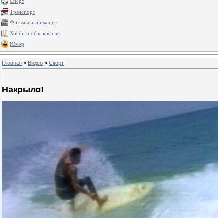
Спорт
Транспорт
Фильмы и анимация
Хобби и образование
Юмор
Главная
»
Видео
»
Спорт
Накрыло!