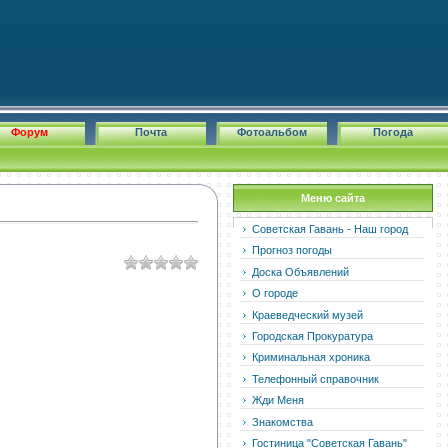
Форум
Почта
Фотоальбом
Погода
Меню сайта
Советская Гавань - Наш город
Прогноз погоды
Доска Объявлений
О городе
Краеведческий музей
Городская Прокуратура
Криминальная хроника
Телефонный справочник
Жди Меня
Знакомства
Гостиница "Советская Гавань"