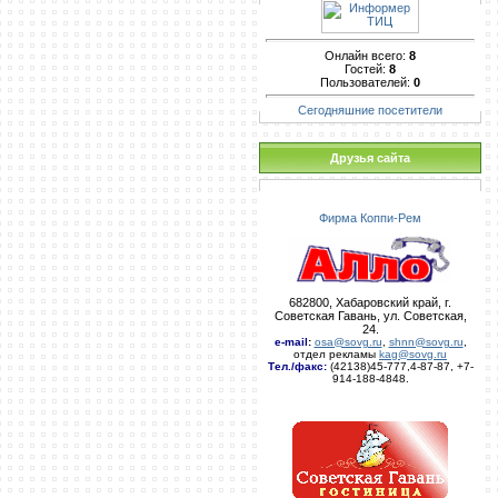
Онлайн всего:
8
Гостей:
8
Пользователей:
0
Сегодняшние посетители
Друзья сайта
Фирма Коппи-Рем
682800, Хабаровский край, г.
Советская Гавань, ул. Советская,
24.
e-mail
:
osa@sovg.ru
,
shnn@sovg.ru
,
отдел рекламы
kag@sovg.ru
Тел./факс:
(42138)45-777,4-87-87, +7-
914-188-4848.