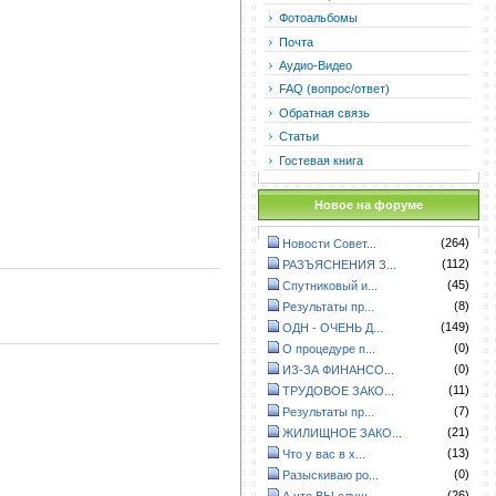
Фотоальбомы
Почта
Аудио-Видео
FAQ (вопрос/ответ)
Обратная связь
Статьи
Гостевая книга
Новое на форуме
(264)
Новости Совет...
(112)
РАЗЪЯСНЕНИЯ З...
(45)
Спутниковый и...
(8)
Результаты пр...
(149)
ОДН - ОЧЕНЬ Д...
(0)
О процедуре п...
(0)
ИЗ-ЗА ФИНАНСО...
(11)
ТРУДОВОЕ ЗАКО...
(7)
Результаты пр...
(21)
ЖИЛИЩНОЕ ЗАКО...
(13)
Что у вас в х...
(0)
Разыскиваю ро...
(26)