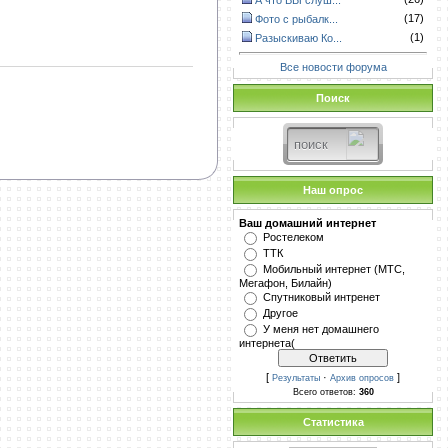
А что ВЫ слуш...
(17)
Фото с рыбалк...
(1)
Разыскиваю Ко...
Все новости форума
Поиск
Наш опрос
Ваш домашний интернет
Ростелеком
ТТК
Мобильный интернет (МТС,
Мегафон, Билайн)
Спутниковый интренет
Другое
У меня нет домашнего
интернета(
[
·
]
Результаты
Архив опросов
Всего ответов:
360
Статистика