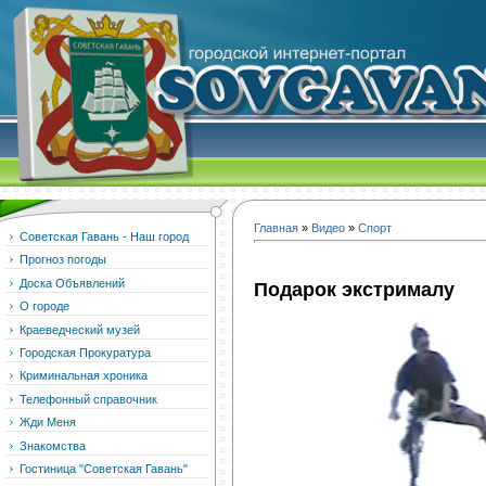
Главная
»
Видео
»
Спорт
Советская Гавань - Наш город
Прогноз погоды
Доска Объявлений
Подарок экстрималу
О городе
Краеведческий музей
Городская Прокуратура
Криминальная хроника
Телефонный справочник
Жди Меня
Знакомства
Гостиница "Советская Гавань"