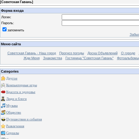
[
Советская Гавань
]
Форма входа
Логин:
Пароль:
запомнить
Забыл
Меню сайта
Советская Гавань - Наш город
Прогноз погоды
Доска Объявлений
О городе
Жди Меня
Знакомства
Гостиница "Советская Гавань"
Фотоальбомы
Categories
Другое
Компьютерные игры
Красота и здоровье
Люди и блоги
Музыка
Общество
Путешествия и события
Развлечения
Сериалы