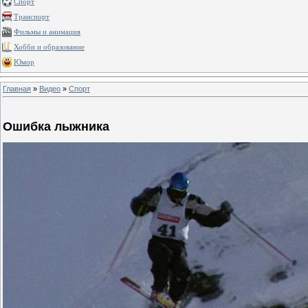
Спорт
Транспорт
Фильмы и анимация
Хобби и образование
Юмор
Главная
»
Видео
»
Спорт
Ошибка лыжника