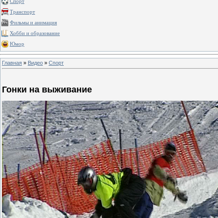
Спорт
Транспорт
Фильмы и анимация
Хобби и образование
Юмор
Главная
»
Видео
»
Спорт
Гонки на выживание