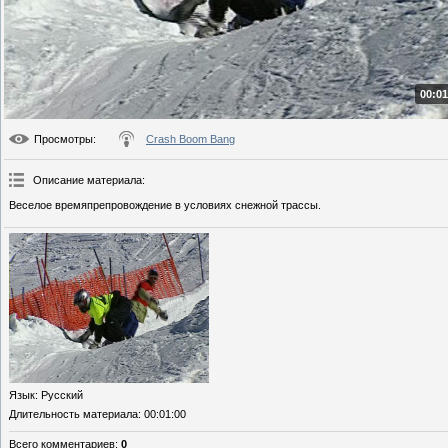
00:01
Просмотры
:
Crash Boom Bang
Описание материала
:
Веселое времяпрепровождение в условиях снежной трассы.
Язык
: Русский
Длительность материала
: 00:01:00
Всего комментариев
:
0