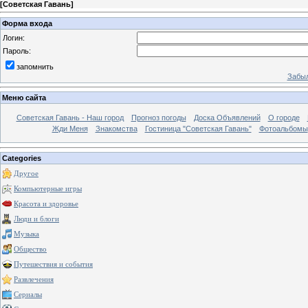
[
Советская Гавань
]
Форма входа
Логин:
Пароль:
запомнить
Забыл
Меню сайта
Советская Гавань - Наш город
Прогноз погоды
Доска Объявлений
О городе
Жди Меня
Знакомства
Гостиница "Советская Гавань"
Фотоальбомы
Categories
Другое
Компьютерные игры
Красота и здоровье
Люди и блоги
Музыка
Общество
Путешествия и события
Развлечения
Сериалы