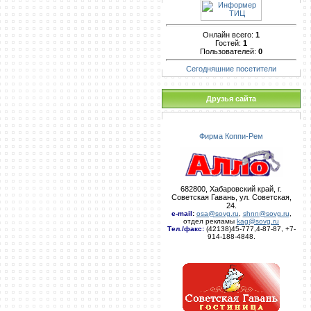
Онлайн всего:
1
Гостей:
1
Пользователей:
0
Сегодняшние посетители
Друзья сайта
Фирма Коппи-Рем
682800, Хабаровский край, г.
Советская Гавань, ул. Советская,
24.
e-mail
:
osa@sovg.ru
,
shnn@sovg.ru
,
отдел рекламы
kag@sovg.ru
Тел./факс:
(42138)45-777,4-87-87, +7-
914-188-4848.