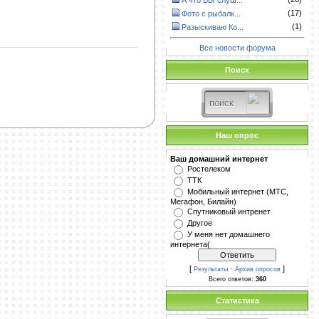
А что ВЫ слуш...
(17)
Фото с рыбалк...
(1)
Разыскиваю Ко...
Все новости форума
Поиск
Наш опрос
Ваш домашний интернет
Ростелеком
ТТК
Мобильный интернет (МТС,
Мегафон, Билайн)
Спутниковый интренет
Другое
У меня нет домашнего
интернета(
[
·
]
Результаты
Архив опросов
Всего ответов:
360
Статистика