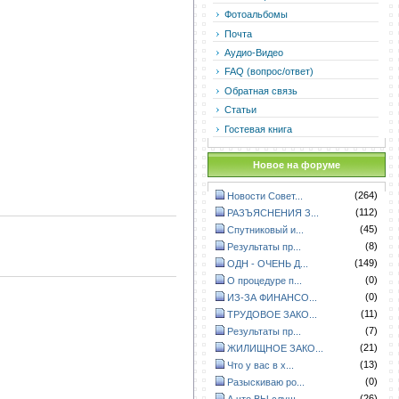
Фотоальбомы
Почта
Аудио-Видео
FAQ (вопрос/ответ)
Обратная связь
Статьи
Гостевая книга
Новое на форуме
(264)
Новости Совет...
(112)
РАЗЪЯСНЕНИЯ З...
(45)
Спутниковый и...
(8)
Результаты пр...
(149)
ОДН - ОЧЕНЬ Д...
(0)
О процедуре п...
(0)
ИЗ-ЗА ФИНАНСО...
(11)
ТРУДОВОЕ ЗАКО...
(7)
Результаты пр...
(21)
ЖИЛИЩНОЕ ЗАКО...
(13)
Что у вас в х...
(0)
Разыскиваю ро...
(26)