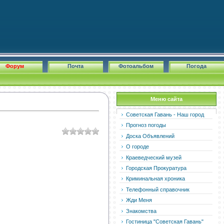
Форум
Почта
Фотоальбом
Погода
Меню сайта
Советская Гавань - Наш город
Прогноз погоды
Доска Объявлений
О городе
Краеведческий музей
Городская Прокуратура
Криминальная хроника
Телефонный справочник
Жди Меня
Знакомства
Гостиница "Советская Гавань"