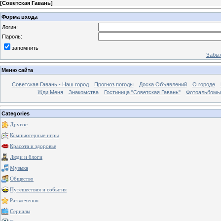
[
Советская Гавань
]
Форма входа
Логин:
Пароль:
запомнить
Забыл
Меню сайта
Советская Гавань - Наш город
Прогноз погоды
Доска Объявлений
О городе
Жди Меня
Знакомства
Гостиница "Советская Гавань"
Фотоальбомы
Categories
Другое
Компьютерные игры
Красота и здоровье
Люди и блоги
Музыка
Общество
Путешествия и события
Развлечения
Сериалы