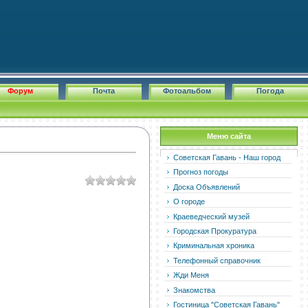
Форум
Почта
Фотоальбом
Погода
Меню сайта
Советская Гавань - Наш город
Прогноз погоды
Доска Объявлений
О городе
Краеведческий музей
Городская Прокуратура
Криминальная хроника
Телефонный справочник
Жди Меня
Знакомства
Гостиница "Советская Гавань"