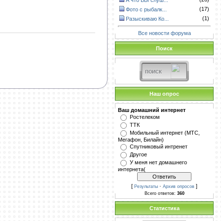
А что ВЫ слуш...
(17)
Фото с рыбалк...
(1)
Разыскиваю Ко...
Все новости форума
Поиск
Наш опрос
Ваш домашний интернет
Ростелеком
ТТК
Мобильный интернет (МТС,
Мегафон, Билайн)
Спутниковый интренет
Другое
У меня нет домашнего
интернета(
[
·
]
Результаты
Архив опросов
Всего ответов:
360
Статистика