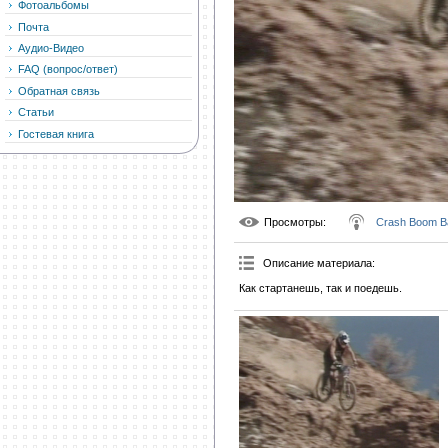
Фотоальбомы
Почта
Аудио-Видео
FAQ (вопрос/ответ)
Обратная связь
Статьи
Гостевая книга
Просмотры
:
Crash Boom B
Описание материала
:
Как стартанешь, так и поедешь.