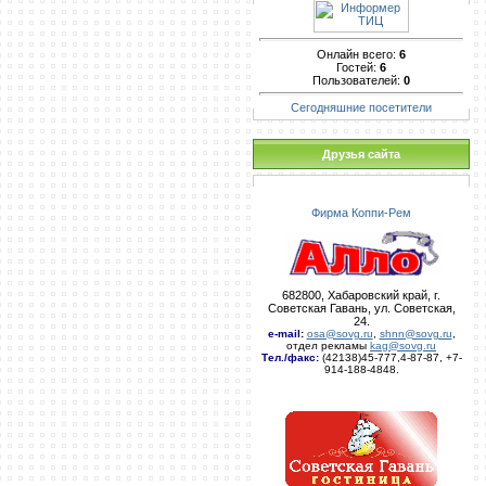
Онлайн всего:
6
Гостей:
6
Пользователей:
0
Сегодняшние посетители
Друзья сайта
Фирма Коппи-Рем
682800, Хабаровский край, г.
Советская Гавань, ул. Советская,
24.
e-mail
:
osa@sovg.ru
,
shnn@sovg.ru
,
отдел рекламы
kag@sovg.ru
Тел./факс:
(42138)45-777,4-87-87, +7-
914-188-4848.