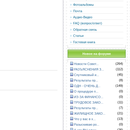
Фотоальбомы
Почта
Аудио-Видео
FAQ (вопрос/ответ)
Обратная связь
Статьи
Гостевая книга
Новое на форуме
(264)
Новости Совет...
(112)
РАЗЪЯСНЕНИЯ З...
(45)
Спутниковый и...
(8)
Результаты пр...
(149)
ОДН - ОЧЕНЬ Д...
(0)
О процедуре п...
(0)
ИЗ-ЗА ФИНАНСО...
(11)
ТРУДОВОЕ ЗАКО...
(7)
Результаты пр...
(21)
ЖИЛИЩНОЕ ЗАКО...
(13)
Что у вас в х...
(0)
Разыскиваю ро...
(26)