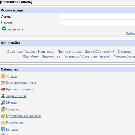
[
Советская Гавань
]
Форма входа
Логин:
Пароль:
запомнить
Забыл
Меню сайта
Советская Гавань - Наш город
Прогноз погоды
Доска Объявлений
О городе
Жди Меня
Знакомства
Гостиница "Советская Гавань"
Фотоальбомы
Categories
Другое
Компьютерные игры
Красота и здоровье
Люди и блоги
Музыка
Общество
Путешествия и события
Развлечения
Сериалы