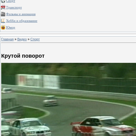
Спорт
Транспорт
Фильмы и анимация
Хобби и образование
Юмор
Главная
»
Видео
»
Спорт
Крутой поворот