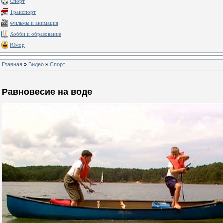
Спорт
Транспорт
Фильмы и анимация
Хобби и образование
Юмор
Главная
»
Видео
»
Спорт
Равновесие на воде