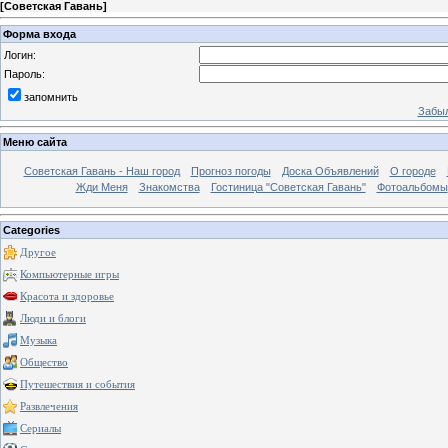
[
Советская Гавань
]
Форма входа
Логин:
Пароль:
запомнить
Забыл
Меню сайта
Советская Гавань - Наш город
Прогноз погоды
Доска Объявлений
О городе
Жди Меня
Знакомства
Гостиница "Советская Гавань"
Фотоальбомы
Categories
Другое
Компьютерные игры
Красота и здоровье
Люди и блоги
Музыка
Общество
Путешествия и события
Развлечения
Сериалы