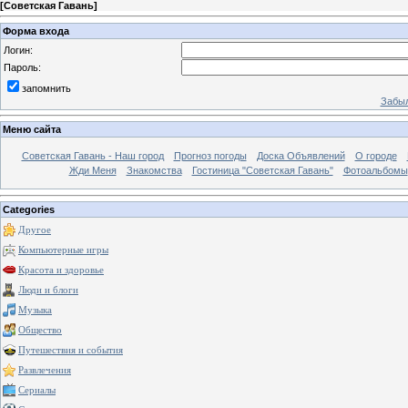
[
Советская Гавань
]
Форма входа
Логин:
Пароль:
запомнить
Забыл
Меню сайта
Советская Гавань - Наш город
Прогноз погоды
Доска Объявлений
О городе
Жди Меня
Знакомства
Гостиница "Советская Гавань"
Фотоальбомы
Categories
Другое
Компьютерные игры
Красота и здоровье
Люди и блоги
Музыка
Общество
Путешествия и события
Развлечения
Сериалы