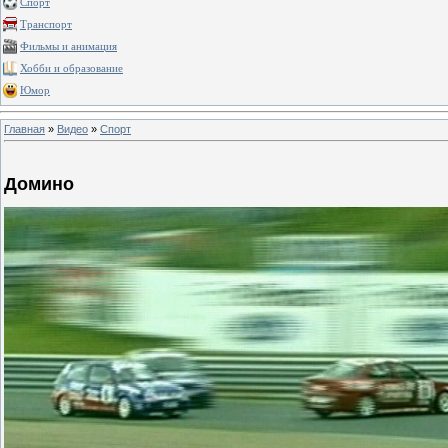
Спорт
Транспорт
Фильмы и анимация
Хобби и образование
Юмор
Главная
»
Видео
»
Спорт
Домино