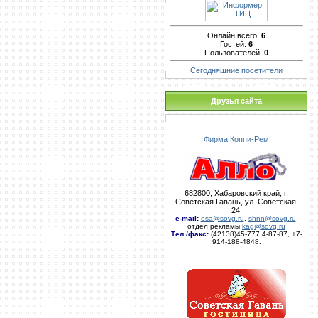
Онлайн всего:
6
Гостей:
6
Пользователей:
0
Сегодняшние посетители
Друзья сайта
Фирма Коппи-Рем
682800, Хабаровский край, г.
Советская Гавань, ул. Советская,
24.
e-mail
:
osa@sovg.ru
,
shnn@sovg.ru
,
отдел рекламы
kag@sovg.ru
Тел./факс:
(42138)45-777,4-87-87, +7-
914-188-4848.