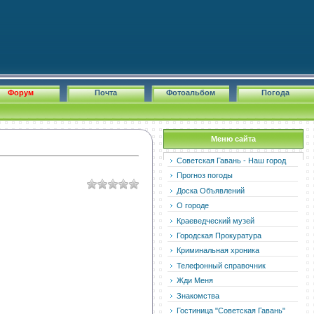
Форум
Почта
Фотоальбом
Погода
Меню сайта
Советская Гавань - Наш город
Прогноз погоды
Доска Объявлений
О городе
Краеведческий музей
Городская Прокуратура
Криминальная хроника
Телефонный справочник
Жди Меня
Знакомства
Гостиница "Советская Гавань"