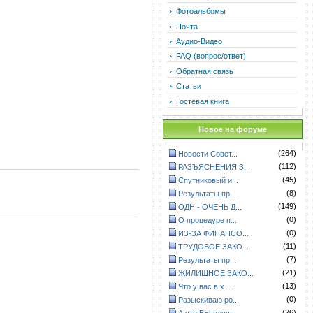
Фотоальбомы
Почта
Аудио-Видео
FAQ (вопрос/ответ)
Обратная связь
Статьи
Гостевая книга
Новое на форуме
(264)
Новости Совет...
(112)
РАЗЪЯСНЕНИЯ З...
(45)
Спутниковый и...
(8)
Результаты пр...
(149)
ОДН - ОЧЕНЬ Д...
(0)
О процедуре п...
(0)
ИЗ-ЗА ФИНАНСО...
(11)
ТРУДОВОЕ ЗАКО...
(7)
Результаты пр...
(21)
ЖИЛИЩНОЕ ЗАКО...
(13)
Что у вас в х...
(0)
Разыскиваю ро...
(26)