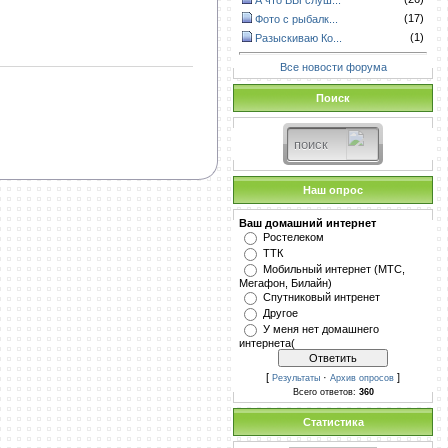
А что ВЫ слуш...
(17)
Фото с рыбалк...
(1)
Разыскиваю Ко...
Все новости форума
Поиск
Наш опрос
Ваш домашний интернет
Ростелеком
ТТК
Мобильный интернет (МТС,
Мегафон, Билайн)
Спутниковый интренет
Другое
У меня нет домашнего
интернета(
[
·
]
Результаты
Архив опросов
Всего ответов:
360
Статистика