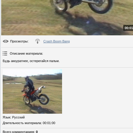
00:01
Просмотры
:
Crash Boom Bang
Описание материала
:
Будь аккуратнее, остерегайся пальм.
Язык
: Русский
Длительность материала
: 00:01:00
Всего комментариев
:
0