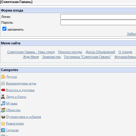
[
Советская Гавань
]
Форма входа
Логин:
Пароль:
запомнить
Забыл
Меню сайта
Советская Гавань - Наш город
Прогноз погоды
Доска Объявлений
О городе
Жди Меня
Знакомства
Гостиница "Советская Гавань"
Фотоальбомы
Categories
Другое
Компьютерные игры
Красота и здоровье
Люди и блоги
Музыка
Общество
Путешествия и события
Развлечения
Сериалы