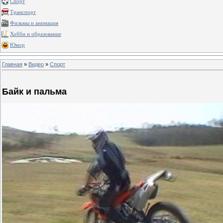
Спорт
Транспорт
Фильмы и анимация
Хобби и образование
Юмор
Главная
»
Видео
»
Спорт
Байк и пальма