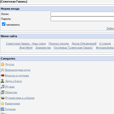
[
Советская Гавань
]
Форма входа
Логин:
Пароль:
запомнить
Забыл
Меню сайта
Советская Гавань - Наш город
Прогноз погоды
Доска Объявлений
О городе
Жди Меня
Знакомства
Гостиница "Советская Гавань"
Фотоальбомы
Categories
Другое
Компьютерные игры
Красота и здоровье
Люди и блоги
Музыка
Общество
Путешествия и события
Развлечения
Сериалы