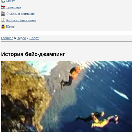
Спорт
Транспорт
Фильмы и анимация
Хобби и образование
Юмор
Главная
»
Видео
»
Спорт
История бейс-джампинг