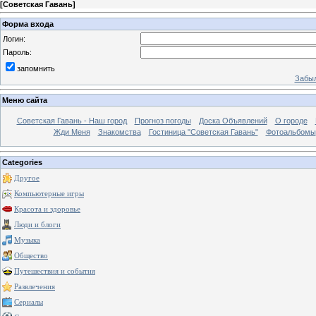
[
Советская Гавань
]
Форма входа
Логин:
Пароль:
запомнить
Забыл
Меню сайта
Советская Гавань - Наш город
Прогноз погоды
Доска Объявлений
О городе
Жди Меня
Знакомства
Гостиница "Советская Гавань"
Фотоальбомы
Categories
Другое
Компьютерные игры
Красота и здоровье
Люди и блоги
Музыка
Общество
Путешествия и события
Развлечения
Сериалы