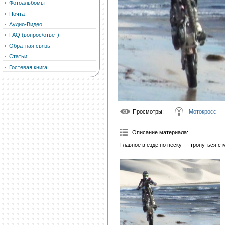
Фотоальбомы
Почта
Аудио-Видео
FAQ (вопрос/ответ)
Обратная связь
Статьи
Гостевая книга
Просмотры
:
Мотокросс
Описание материала
:
Главное в езде по песку — тронуться с 