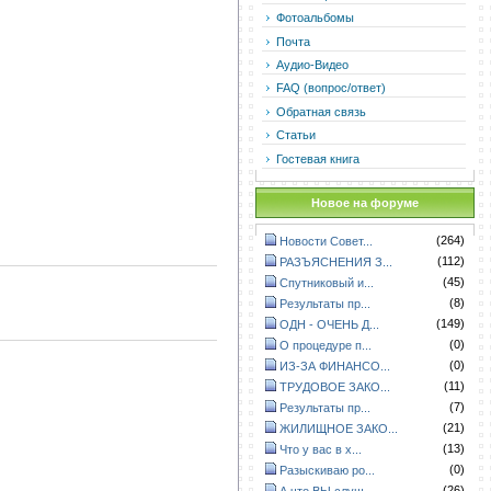
Фотоальбомы
Почта
Аудио-Видео
FAQ (вопрос/ответ)
Обратная связь
Статьи
Гостевая книга
Новое на форуме
(264)
Новости Совет...
(112)
РАЗЪЯСНЕНИЯ З...
(45)
Спутниковый и...
(8)
Результаты пр...
(149)
ОДН - ОЧЕНЬ Д...
(0)
О процедуре п...
(0)
ИЗ-ЗА ФИНАНСО...
(11)
ТРУДОВОЕ ЗАКО...
(7)
Результаты пр...
(21)
ЖИЛИЩНОЕ ЗАКО...
(13)
Что у вас в х...
(0)
Разыскиваю ро...
(26)