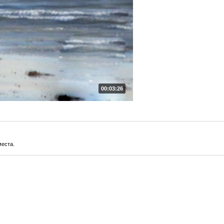
00:03:26
места.