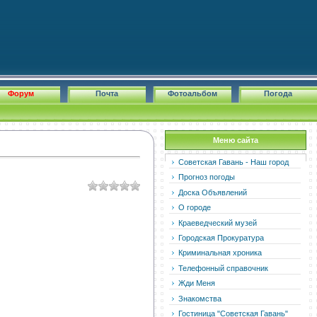
Форум
Почта
Фотоальбом
Погода
Меню сайта
Советская Гавань - Наш город
Прогноз погоды
Доска Объявлений
О городе
Краеведческий музей
Городская Прокуратура
Криминальная хроника
Телефонный справочник
Жди Меня
Знакомства
Гостиница "Советская Гавань"