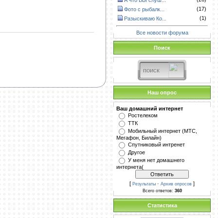
А что ВЫ слуш...
(17)
Фото с рыбалк...
(1)
Разыскиваю Ко...
Все новости форума
Поиск
Наш опрос
Ваш домашний интернет
Ростелеком
ТТК
Мобильный интернет (МТС,
Мегафон, Билайн)
Спутниковый интренет
Другое
У меня нет домашнего
интернета(
[
·
]
Результаты
Архив опросов
Всего ответов:
360
Статистика