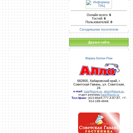
Онлайн всего:
6
Гостей:
6
Пользователей:
0
Сегодняшние посетители
Друзья сайта
Фирма Коппи-Рем
682800, Хабаровский край, г.
Советская Гавань, ул. Советская,
24.
e-mail
:
osa@sovg.ru
,
shnn@sovg.ru
,
отдел рекламы
kag@sovg.ru
Тел./факс:
(42138)45-777,4-87-87, +7-
914-188-4848.