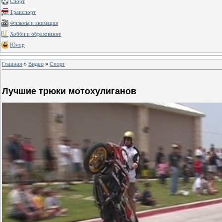
Спорт
Транспорт
Фильмы и анимация
Хобби и образование
Юмор
Главная
»
Видео
»
Спорт
Лучшие трюки мотохулиганов