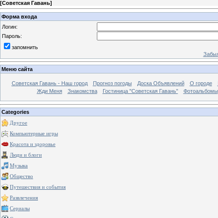
[
Советская Гавань
]
Форма входа
Логин:
Пароль:
запомнить
Забыл
Меню сайта
Советская Гавань - Наш город
Прогноз погоды
Доска Объявлений
О городе
Жди Меня
Знакомства
Гостиница "Советская Гавань"
Фотоальбомы
Categories
Другое
Компьютерные игры
Красота и здоровье
Люди и блоги
Музыка
Общество
Путешествия и события
Развлечения
Сериалы