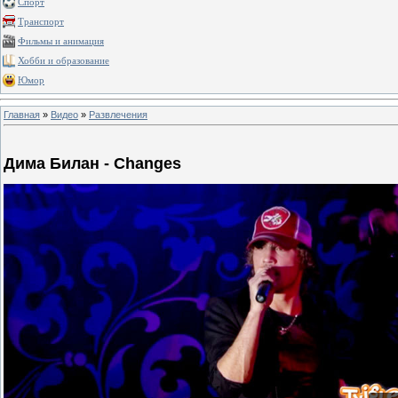
Спорт
Транспорт
Фильмы и анимация
Хобби и образование
Юмор
Главная
»
Видео
»
Развлечения
Дима Билан - Changes