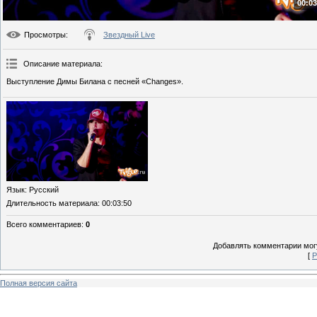
00:03
Просмотры
:
Звездный Live
Описание материала
:
Выступление Димы Билана с песней «Changes».
Язык
: Русский
Длительность материала
: 00:03:50
Всего комментариев
:
0
Добавлять комментарии могу
[
Р
Полная версия сайта