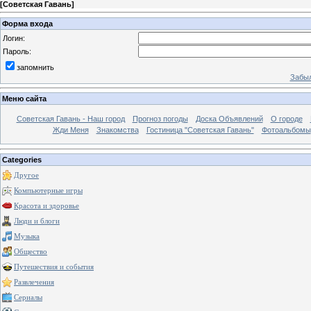
[
Советская Гавань
]
Форма входа
Логин:
Пароль:
запомнить
Забыл
Меню сайта
Советская Гавань - Наш город
Прогноз погоды
Доска Объявлений
О городе
Жди Меня
Знакомства
Гостиница "Советская Гавань"
Фотоальбомы
Categories
Другое
Компьютерные игры
Красота и здоровье
Люди и блоги
Музыка
Общество
Путешествия и события
Развлечения
Сериалы