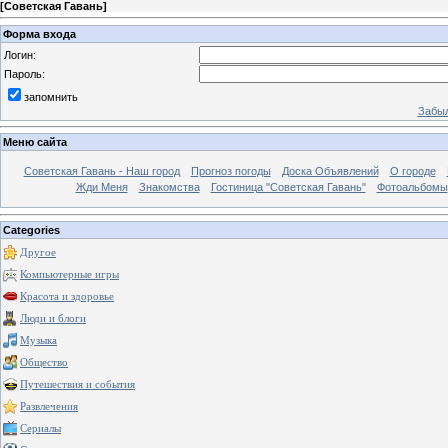
[
Советская Гавань
]
Форма входа
Логин:
Пароль:
запомнить
Забыл
Меню сайта
Советская Гавань - Наш город
Прогноз погоды
Доска Объявлений
О городе
Жди Меня
Знакомства
Гостиница "Советская Гавань"
Фотоальбомы
Categories
Другое
Компьютерные игры
Красота и здоровье
Люди и блоги
Музыка
Общество
Путешествия и события
Развлечения
Сериалы