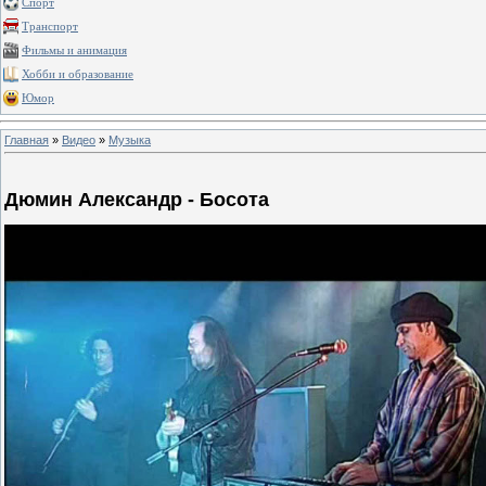
Спорт
Транспорт
Фильмы и анимация
Хобби и образование
Юмор
Главная
»
Видео
»
Музыка
Дюмин Александр - Босота