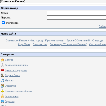
[
Советская Гавань
]
Форма входа
Логин:
Пароль:
запомнить
Забыл
Меню сайта
Советская Гавань - Наш город
Прогноз погоды
Доска Объявлений
О городе
Жди Меня
Знакомства
Гостиница "Советская Гавань"
Фотоальбомы
Categories
Другое
Компьютерные игры
Красота и здоровье
Люди и блоги
Музыка
Общество
Путешествия и события
Развлечения
Сериалы