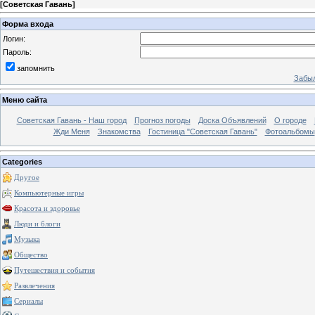
[
Советская Гавань
]
Форма входа
Логин:
Пароль:
запомнить
Забыл
Меню сайта
Советская Гавань - Наш город
Прогноз погоды
Доска Объявлений
О городе
Жди Меня
Знакомства
Гостиница "Советская Гавань"
Фотоальбомы
Categories
Другое
Компьютерные игры
Красота и здоровье
Люди и блоги
Музыка
Общество
Путешествия и события
Развлечения
Сериалы