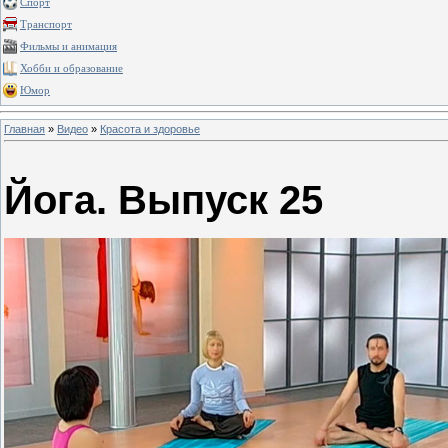
Спорт
Транспорт
Фильмы и анимация
Хобби и образование
Юмор
Главная
»
Видео
»
Красота и здоровье
Йога. Выпуск 25